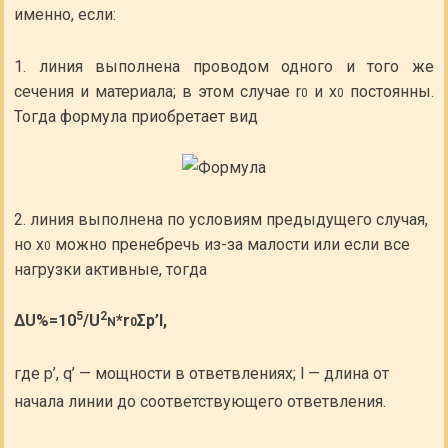
именно, если:
линия выполнена проводом одного и того же
сечения и материала; в этом случае r
и х
постоянны.
0
0
Тогда формула приобретает вид
линия выполнена по условиям предыдущего случая,
но x
можно пренебречь из-за малости или если все
0
нагрузки активные, тогда
5
2
ΔU%=10
/U
*r
Σp’l,
N
0
где р’, q’ — мощности в ответвлениях; l — длина от
начала линии до соответствующего ответвления.