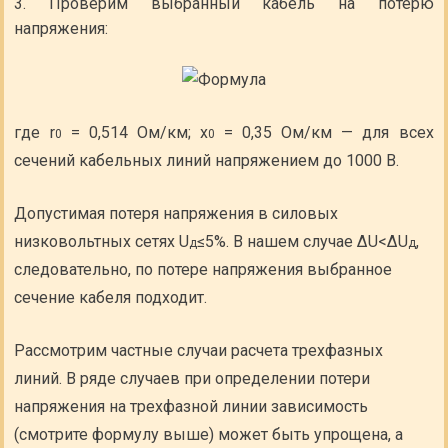
Проверим выбранный кабель на потерю
напряжения:
где r
= 0,514 Ом/км; x
= 0,35 Ом/км — для всех
0
0
сечений кабельных линий напряжением до 1000 В.
Допустимая потеря напряжения в силовых
низковольтных сетях U
≤5%. В нашем случае ΔU<ΔU
,
д
д
следовательно, по потере напряжения выбранное
сечение кабеля подходит.
Рассмотрим частные случаи расчета трехфазных
линий. В ряде случаев при определении потери
напряжения на трехфазной линии зависимость
(смотрите формулу выше) может быть упрощена, а