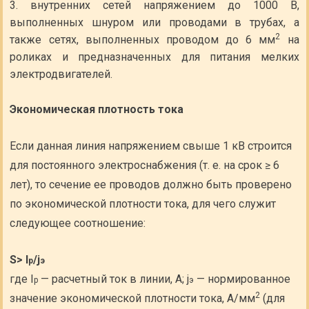
внутренних сетей напряжением до 1000 В,
выполненных шнуром или проводами в трубах, а
2
также сетях, выполненных проводом до 6 мм
на
роликах и предназначенных для питания мелких
электродвигателей.
Экономическая плотность тока
Если данная линия напряжением свыше 1 кВ строится
для постоянного электроснабжения (т. е. на срок ≥ 6
лет), то сечение ее проводов должно быть проверено
по экономической плотности тока, для чего служит
следующее соотношение:
S> I
/j
р
э
где I
— расчетный ток в линии, А; j
— нормированное
р
э
2
значение экономической плотности тока, А/мм
(для