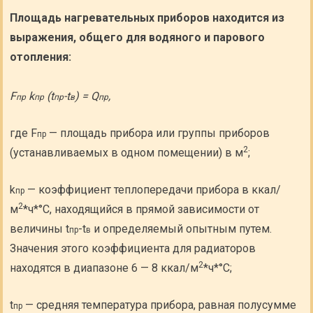
Площадь нагревательных приборов находится из
выражения, общего для водяного и парового
отопления:
F
k
(t
-t
) = Q
,
пр
пр
пр
в
пр
где F
— площадь прибора или группы приборов
пр
2
(устанавливаемых в одном помещении) в м
;
k
— коэффициент теплопередачи прибора в ккал/
пр
2
м
*ч*°С, находящийся в прямой зависимости от
величины t
-t
и определяемый опытным путем.
пр
в
Значения этого коэффициента для радиаторов
2
находятся в диапазоне 6 — 8 ккал/м
*ч*°С;
t
— средняя температура прибора, равная полусумме
пр