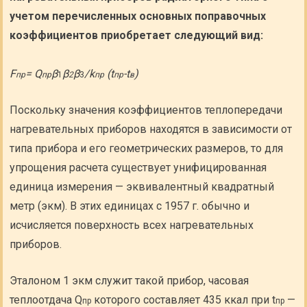
учетом перечисленных основных поправочных
коэффициентов приобретает следующий вид:
F
= Q
β
β
β
/k
(t
-t
)
пр
пр
1
2
3
пр
пр
в
Поскольку значения коэффициентов теплопередачи
нагревательных приборов находятся в зависимости от
типа прибора и его геометрических размеров, то для
упрощения расчета существует унифицированная
единица измерения — эквивалентный квадратный
метр (экм). В этих единицах с 1957 г. обычно и
исчисляется поверхность всех нагревательных
приборов.
Эталоном 1 экм служит такой прибор, часовая
теплоотдача Q
которого составляет 435 ккал при t
—
пр
пр