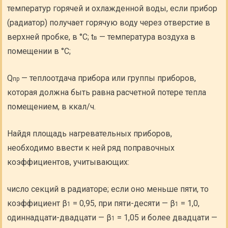
температур горячей и охлажденной воды, если прибор
(радиатор) получает горячую воду через отверстие в
верхней пробке, в °С; t
— температура воздуха в
в
помещении в °С;
Q
— теплоотдача прибора или группы приборов,
пр
которая должна быть равна расчетной потере тепла
помещением, в ккал/ч.
Найдя площадь нагревательных приборов,
необходимо ввести к ней ряд поправочных
коэффициентов, учитывающих:
число секций в радиаторе; если оно меньше пяти, то
коэффициент β
= 0,95, при пяти-десяти — β
= 1,0,
1
1
одиннадцати-двадцати — β
= 1,05 и более двадцати —
1