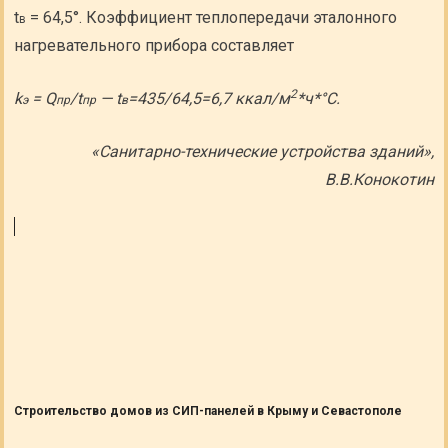
t
= 64,5°. Коэффициент теплопередачи эталонного
в
нагревательного прибора составляет
2
k
= Q
/t
— t
=435/64,5=6,7 ккал/м
*ч*°С.
э
пр
пр
в
«Санитарно-технические устройства зданий»,
В.В.Конокотин
Строительство домов из СИП-панелей в Крыму и Севастополе