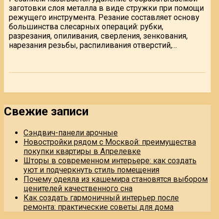
заготовки слоя металла в виде стружки при помощи
режущего инструмента. Резание составляет основу
большинства слесарных операций: рубки,
разрезания, опиливания, сверления, зенкования,
нарезания резьбы, распиливания отверстий,…
Свежие записи
Сэндвич-панели арочные
Новостройки рядом с Москвой: преимущества
покупки квартиры в Апрелевке
Шторы в современном интерьере: как создать
уют и подчеркнуть стиль помещения
Почему одеяла из кашемира становятся выбором
ценителей качественного сна
Как создать гармоничный интерьер после
ремонта: практические советы для дома