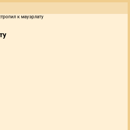
стропил к мауэрлату
ту