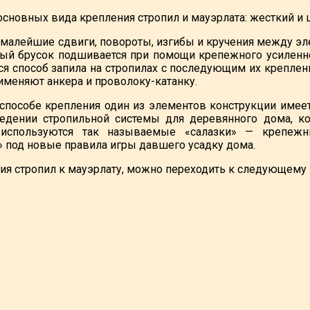
основных вида крепления стропил и мауэрлата: жесткий и
 малейшие сдвиги, повороты, изгибы и кручения между э
ый брусок подшивается при помощи крепежного усиленно
ся способ запила на стропилах с последующим их креплени
именяют анкера и проволоку-катанку.
пособе крепления один из элементов конструкции имее
едении стропильной системы для деревянного дома, ко
 используются так называемые «салазки» — крепежн
» под новые правила игры давшего усадку дома.
ия стропил к мауэрлату, можно переходить к следующему 