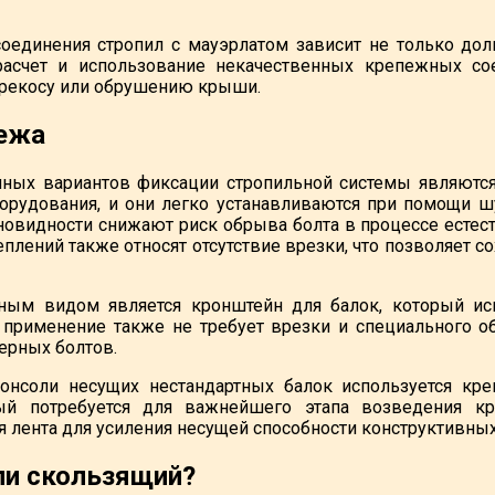
оединения стропил с мауэрлатом зависит не только дол
асчет и использование некачественных крепежных со
рекосу или обрушению крыши.
ежа
пных вариантов фиксации стропильной системы являютс
борудования, и они легко устанавливаются при помощи
новидности снижают риск обрыва болта в процессе естес
еплений также относят отсутствие врезки, что позволяет 
ным видом является кронштейн для балок, который ис
 применение также не требует врезки и специального 
ерных болтов.
онсоли несущих нестандартных балок используется кре
ый потребуется для важнейшего этапа возведения кро
 лента для усиления несущей способности конструктивных 
ли скользящий?