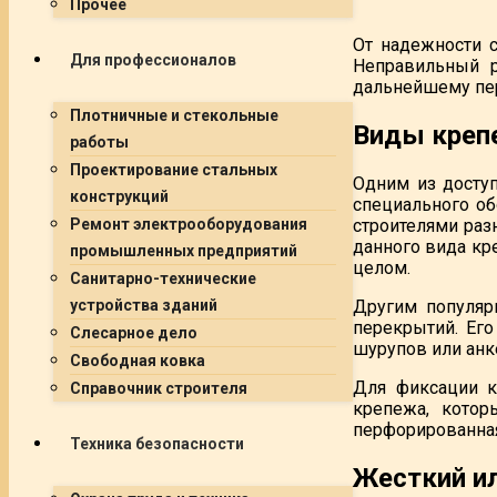
Прочее
От надежности с
Для профессионалов
Неправильный р
дальнейшему пе
Плотничные и стекольные
Виды креп
работы
Проектирование стальных
Одним из досту
конструкций
специального о
строителями раз
Ремонт электрооборудования
данного вида кр
промышленных предприятий
целом.
Санитарно-технические
Другим популяр
устройства зданий
перекрытий. Его
Слесарное дело
шурупов или анк
Свободная ковка
Для фиксации к
Справочник строителя
крепежа, котор
перфорированная
Техника безопасности
Жесткий и