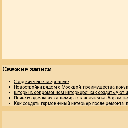
Свежие записи
Сэндвич-панели арочные
Новостройки рядом с Москвой: преимущества поку
Шторы в современном интерьере: как создать уют 
Почему одеяла из кашемира становятся выбором це
Как создать гармоничный интерьер после ремонта: 