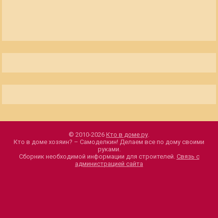
© 2010-2026
Кто в доме.ру
.
Кто в доме хозяин? – Самоделкин! Делаем все по дому своими
руками.
Сборник необходимой информации для строителей.
Связь с
администрацией сайта