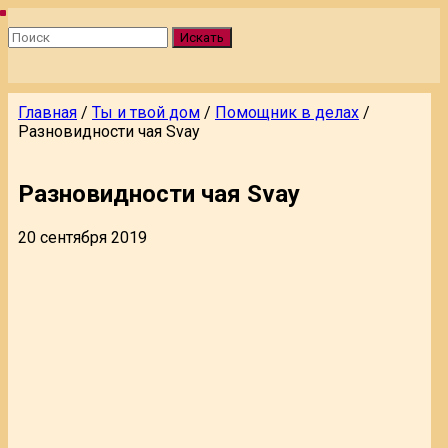
Искать
Главная
/
Ты и твой дом
/
Помощник в делах
/
Разновидности чая Svay
Разновидности чая Svay
20 сентября 2019