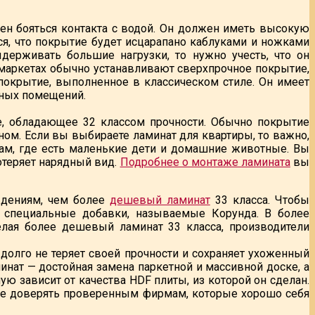
ен бояться контакта с водой. Он должен иметь высокую
я, что покрытие будет исцарапано каблуками и ножками
держивать большие нагрузки, то нужно учесть, что он
рмаркетах обычно устанавливают сверхпрочное покрытие,
покрытие, выполненное в классическом стиле. Он имеет
бных помещений.
, обладающее 32 классом прочности. Обычно покрытие
ном. Если вы выбираете ламинат для квартиры, то важно,
там, где есть маленькие дети и домашние животные. Вы
отеряет нарядный вид.
Подробнее о монтаже ламината
вы
еждениям, чем более
дешевый ламинат
33 класса. Чтобы
 специальные добавки, называемые Корунда. В более
елая более дешевый ламинат 33 класса, производители
долго не теряет своей прочности и сохраняет ухоженный
минат — достойная замена паркетной и массивной доске, а
ую зависит от качества HDF плиты, из которой он сделан.
чше доверять проверенным фирмам, которые хорошо себя