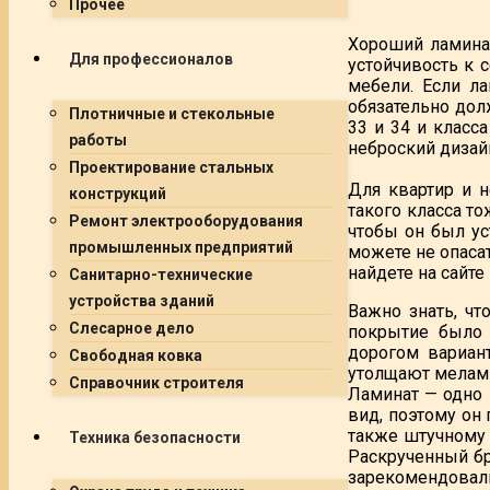
Прочее
Хороший ламинат
Для профессионалов
устойчивость к 
мебели. Если л
обязательно дол
Плотничные и стекольные
33 и 34 и класс
работы
неброский дизай
Проектирование стальных
Для квартир и 
конструкций
такого класса т
Ремонт электрооборудования
чтобы он был ус
промышленных предприятий
можете не опаса
найдете на сайте i
Санитарно-технические
устройства зданий
Важно знать, чт
Слесарное дело
покрытие было 
дорогом вариан
Свободная ковка
утолщают мелам
Справочник строителя
Ламинат — одно 
вид, поэтому он 
также штучному п
Техника безопасности
Раскрученный бр
зарекомендовал