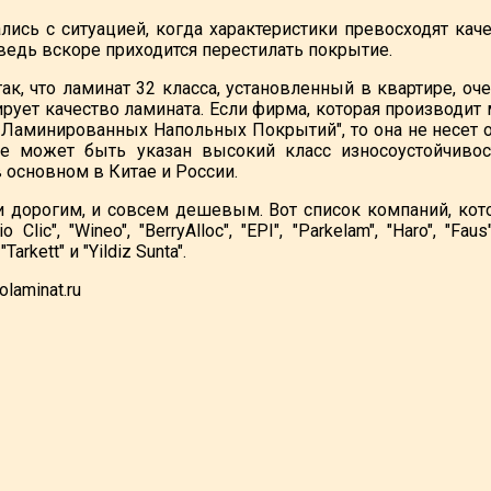
лись с ситуацией, когда характеристики превосходят кач
 ведь вскоре приходится перестилать покрытие.
ак, что ламинат 32 класса, установленный в квартире, оч
ирует качество ламината. Если фирма, которая производит
Ламинированных Напольных Покрытий", то она не несет о
ке может быть указан высокий класс износоустойчивос
 основном в Китае и России.
дорогим, и совсем дешевым. Вот список компаний, которые в
io Clic", "Wineo", "BerryAlloc", "EPI", "Parkelam", "Haro", "Fau
"Tarkett" и "Yildiz Sunta".
olaminat.ru