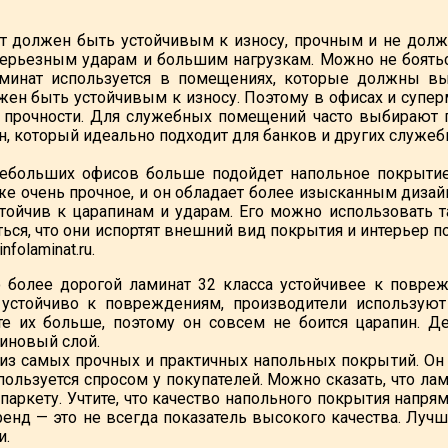
 должен быть устойчивым к износу, прочным и не долж
серьезным ударам и большим нагрузкам. Можно не боятьс
аминат используется в помещениях, которые должны вы
жен быть устойчивым к износу. Поэтому в офисах и супе
а прочности. Для служебных помещений часто выбирают 
н, который идеально подходит для банков и других служе
небольших офисов больше подойдет напольное покрытие
оже очень прочное, и он обладает более изысканным дизай
тойчив к царапинам и ударам. Его можно использовать 
ться, что они испортят внешний вид покрытия и интерьер п
nfolaminat.ru.
о более дорогой ламинат 32 класса устойчивее к повр
устойчиво к повреждениям, производители используют
те их больше, поэтому он совсем не боится царапин. Д
иновый слой.
из самых прочных и практичных напольных покрытий. Он 
пользуется спросом у покупателей. Можно сказать, что ла
аркету. Учтите, что качество напольного покрытия напрям
енд — это не всегда показатель высокого качества. Лу
и.