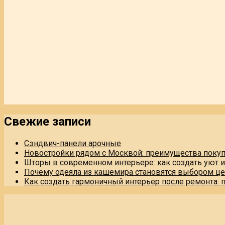
Свежие записи
Сэндвич-панели арочные
Новостройки рядом с Москвой: преимущества поку
Шторы в современном интерьере: как создать уют 
Почему одеяла из кашемира становятся выбором це
Как создать гармоничный интерьер после ремонта: 