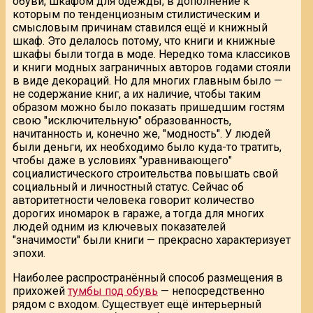
обуви, шкафом для одежды, в дополнение к
которым по тенденциозным стилистическим и
смысловым причинам ставился ещё и книжный
шкаф. Это делалось потому, что книги и книжные
шкафы были тогда в моде. Нередко тома классиков
и книги модных заграничных авторов годами стояли
в виде декораций. Но для многих главным было —
не содержание книг, а их наличие, чтобы таким
образом можно было показать пришедшим гостям
свою "исключительную" образованность,
начитанность и, конечно же, "модность". У людей
были деньги, их необходимо было куда-то тратить,
чтобы даже в условиях "уравнивающего"
социалистического строительства повышать свой
социальный и личностный статус. Сейчас об
авторитетности человека говорит количество
дорогих иномарок в гараже, а тогда для многих
людей одним из ключевых показателей
"значимости" были книги — прекрасно характеризует
эпохи.
Наиболее распространённый способ размещения в
прихожей
тумбы под обувь
— непосредственно
рядом с входом. Существует ещё интерьерный