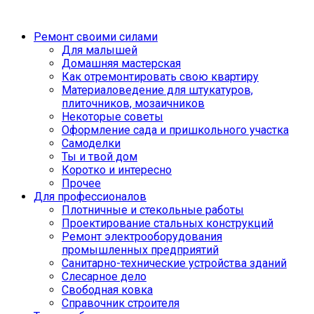
Ремонт своими силами
Для малышей
Домашняя мастерская
Как отремонтировать свою квартиру
Материаловедение для штукатуров,
плиточников, мозаичников
Некоторые советы
Оформление сада и пришкольного участка
Самоделки
Ты и твой дом
Коротко и интересно
Прочее
Для профессионалов
Плотничные и стекольные работы
Проектирование стальных конструкций
Ремонт электрооборудования
промышленных предприятий
Санитарно-технические устройства зданий
Слесарное дело
Свободная ковка
Справочник строителя