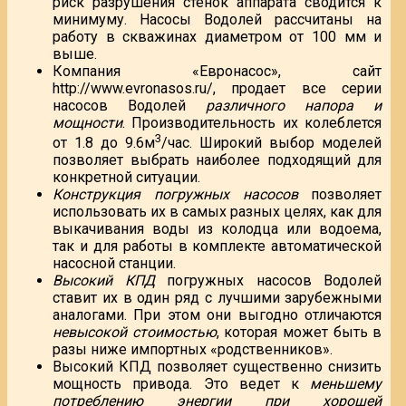
риск разрушения стенок аппарата сводится к
минимуму. Насосы Водолей рассчитаны на
работу в скважинах диаметром от 100 мм и
выше.
Компания «Евронасос», сайт
http://www.evronasos.ru/, продает все серии
насосов Водолей
различного напора и
мощности
. Производительность их колеблется
3
от 1.8 до 9.6м
/час. Широкий выбор моделей
позволяет выбрать наиболее подходящий для
конкретной ситуации.
Конструкция погружных насосов
позволяет
использовать их в самых разных целях, как для
выкачивания воды из колодца или водоема,
так и для работы в комплекте автоматической
насосной станции.
Высокий КПД
погружных насосов Водолей
ставит их в один ряд с лучшими зарубежными
аналогами. При этом они выгодно отличаются
невысокой стоимостью
, которая может быть в
разы ниже импортных «родственников».
Высокий КПД позволяет существенно снизить
мощность привода. Это ведет к
меньшему
потреблению энергии при хорошей