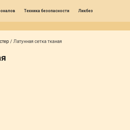
ионалов
Техника безопасности
Ликбез
стер
/
Латунная сетка тканая
ая