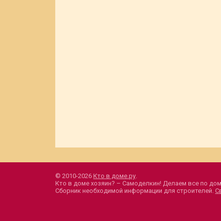
© 2010-2026
Кто в доме.ру
.
Кто в доме хозяин? – Самоделкин! Делаем все по дом
Сборник необходимой информации для строителей.
С