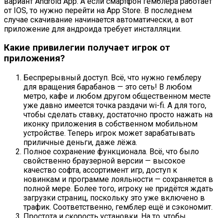
вариант Android App. А если смартфон гемблера работает
от IOS, то нужно перейти на App Store. В последнем
случае скачивание начинается автоматически, а вот
приложение для андроида требует инсталляции.
Какие привилегии получает игрок от
приложения?
Беспрерывный доступ. Всё, что нужно гемблеру
для вращения барабанов — это сеть! В любом
метро, кафе и любом другом общественном месте
уже давно имеется точка раздачи wi-fi. А для того,
чтобы сделать ставку, достаточно просто нажать на
иконку приложения в собственном мобильном
устройстве. Теперь игрок может зарабатывать
приличные деньги, даже лёжа.
Полное сохранение функционала. Всё, что было
свойственно браузерной версии — высокое
качество софта, ассортимент игр, доступ к
новинкам и программе лояльности — сохраняется в
полной мере. Более того, игроку не придётся ждать
загрузки страниц, поскольку это уже включено в
трафик. Соответственно, гемблер ещё и сэкономит.
Простота и скорость установки. На то, чтобы