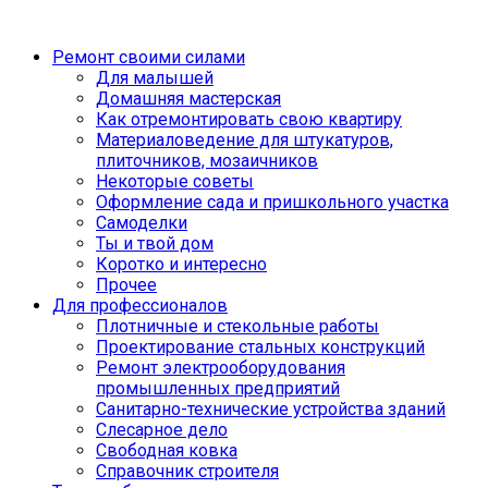
Ремонт своими силами
Для малышей
Домашняя мастерская
Как отремонтировать свою квартиру
Материаловедение для штукатуров,
плиточников, мозаичников
Некоторые советы
Оформление сада и пришкольного участка
Самоделки
Ты и твой дом
Коротко и интересно
Прочее
Для профессионалов
Плотничные и стекольные работы
Проектирование стальных конструкций
Ремонт электрооборудования
промышленных предприятий
Санитарно-технические устройства зданий
Слесарное дело
Свободная ковка
Справочник строителя