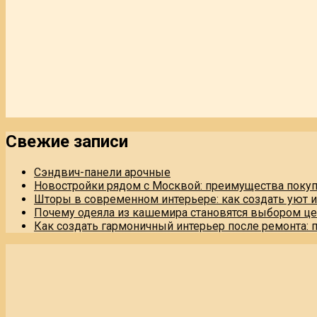
Свежие записи
Сэндвич-панели арочные
Новостройки рядом с Москвой: преимущества поку
Шторы в современном интерьере: как создать уют 
Почему одеяла из кашемира становятся выбором це
Как создать гармоничный интерьер после ремонта: 