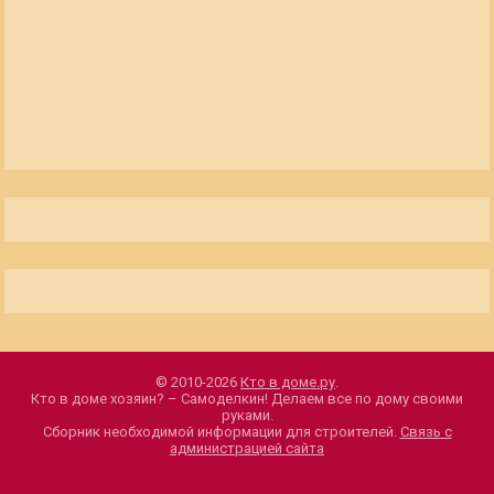
© 2010-2026
Кто в доме.ру
.
Кто в доме хозяин? – Самоделкин! Делаем все по дому своими
руками.
Сборник необходимой информации для строителей.
Связь с
администрацией сайта