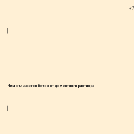
«Т
Чем отличается бетон от цементного раствора