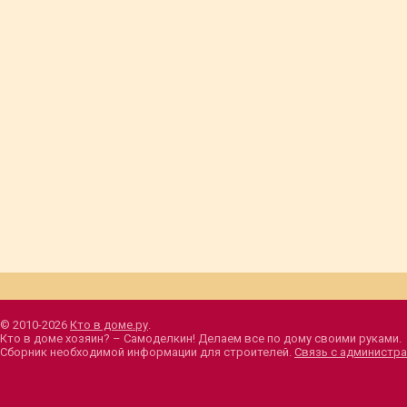
© 2010-2026
Кто в доме.ру
.
Кто в доме хозяин? – Самоделкин! Делаем все по дому своими руками.
Сборник необходимой информации для строителей.
Связь с администра