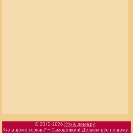
© 2010-2026
Кто в доме.ру
.
Кто в доме хозяин? – Самоделкин! Делаем все по дому