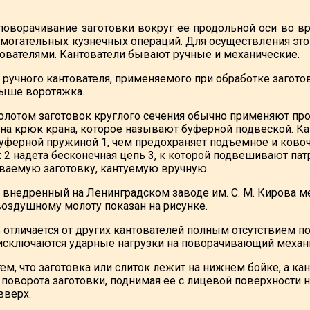
поворачивание заготовки вокруг ее продольной оси во вр
могательных кузнечных операций. Для осуществления это
ователями. Кантователи бывают ручные и механические.
ручного кантователя, применяемого при обработке заготов
выше воротяжка.
олотом заготовок круглого сечения обычно применяют прос
а крюк крана, которое называют буферной подвеской. Ка
уферной пружиной 1, чем предохраняет подъемное и ковоч
к 2 надета бесконечная цепь 3, к которой подвешивают па
ваемую заготовку, кантуемую вручную.
 внедренный на Ленинградском заводе им. С. М. Кирова 
оздушному молоту показан на рисунке.
 отличается от других кантователей полным отсутствием п
 исключаются ударные нагрузки на поворачивающий механ
тем, что заготовка или слиток лежит на нижнем бойке, а 
 поворота заготовки, поднимая ее с лицевой поверхности
вверх.