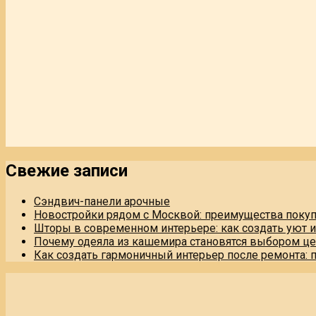
Свежие записи
Сэндвич-панели арочные
Новостройки рядом с Москвой: преимущества поку
Шторы в современном интерьере: как создать уют 
Почему одеяла из кашемира становятся выбором це
Как создать гармоничный интерьер после ремонта: 