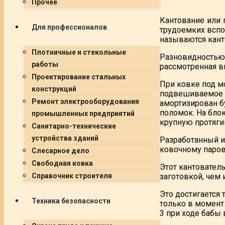
Прочее
Кантование или 
Для профессионалов
трудоемких вспо
называются кант
Плотничные и стекольные
Разновидностью 
работы
рассмотренная 
Проектирование стальных
При ковке под м
конструкций
подвешиваемое н
Ремонт электрооборудования
амортизирован б
поломок. На бло
промышленных предприятий
крупную протяги
Санитарно-технические
устройства зданий
Разработанный и
ковочному паров
Слесарное дело
Свободная ковка
Этот кантователь
заготовкой, чем
Справочник строителя
Это достигается 
Техника безопасности
только в момент
3 при ходе бабы 