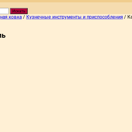
Искать
ная ковка
/
Кузнечные инструменты и приспособления
/
К
ль