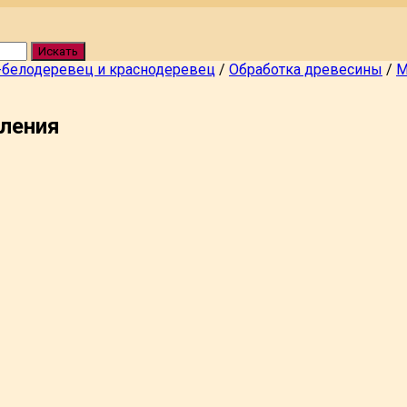
Искать
-белодеревец и краснодеревец
/
Обработка древесины
/
М
ления