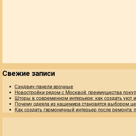
Свежие записи
Сэндвич-панели арочные
Новостройки рядом с Москвой: преимущества поку
Шторы в современном интерьере: как создать уют 
Почему одеяла из кашемира становятся выбором це
Как создать гармоничный интерьер после ремонта: 