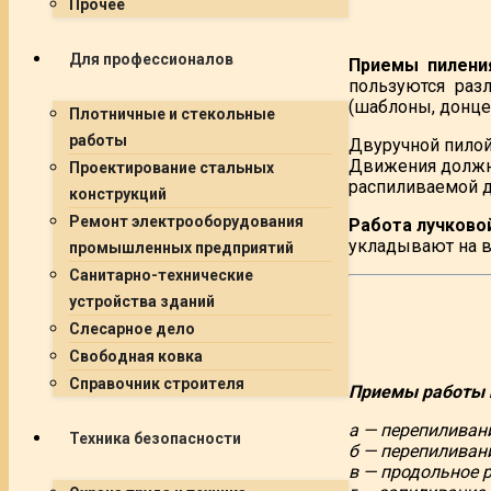
Прочее
Для профессионалов
Приемы пилени
пользуются раз
(шаблоны, донце 
Плотничные и стекольные
работы
Двуручной пилой
Движения должн
Проектирование стальных
распиливаемой д
конструкций
Ремонт электрооборудования
Работа лучково
укладывают на в
промышленных предприятий
Санитарно-технические
устройства зданий
Слесарное дело
Свободная ковка
Справочник строителя
Приемы работы 
а — перепиливан
Техника безопасности
б — перепиливан
в — продольное 