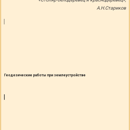
А.Н.Стариков
Геодезические работы при землеустройстве