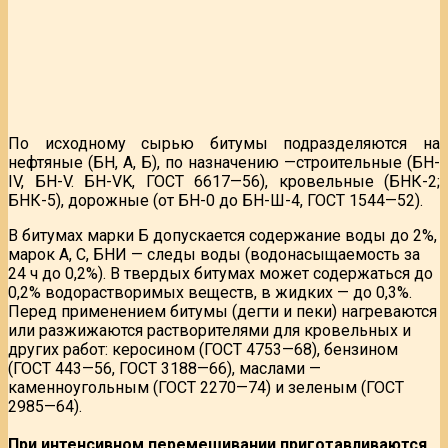
По исходному сырью битумы подразделяются на
нефтяные (БН, А, Б), по назначению —строительные (БН-
IV, БН-V. БН-VK, ГОСТ 6617—56), кровельные (БНК-2;
БНК-5), дорожные (от БН-0 до БН-Ш-4, ГОСТ 1544—52).
В битумах марки Б допускается содержание воды до 2%,
марок А, С, БНИ — следы воды (водонасыщаемость за
24 ч до 0,2%). В твердых битумах может содержаться до
0,2% водорастворимых веществ, в жидких — до 0,3%.
Перед применением битумы (дегти и пеки) нагреваются
или разжижаются растворителями для кровельных и
других работ: керосином (ГОСТ 4753—68), бензином
(ГОСТ 443—56, ГОСТ 3188—66), маслами —
каменноугольным (ГОСТ 2270—74) и зеленым (ГОСТ
2985—64).
При интенсивном перемешивании приготавливаются