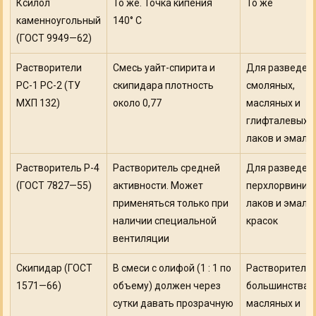
Ксилол
То же. Точка кипения
То же
каменноугольный
140° С
(ГОСТ 9949—62)
Растворители
Смесь уайт-спирита и
Для разведен
РС-1 РС-2 (ТУ
скипидара плотность
смоляных,
МХП 132)
около 0,77
масляных и
глифталевых
лаков и эмале
Растворитель Р-4
Растворитель средней
Для разведен
(ГОСТ 7827—55)
активности. Может
перхлорвинил
применяться только при
лаков и эмале
наличии специальной
красок
вентиляции
Скипидар (ГОСТ
В смеси с олифой (1 : 1 по
Растворитель 
1571—66)
объему) должен через
большинства
сутки давать прозрачную
масля­ных и