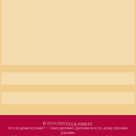
© 2010-2026
Кто в доме.ру
.
Кто в доме хозяин? – Самоделкин! Делаем все по дому своими
руками.