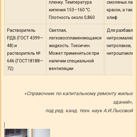
пленку. Температура
смоляных лако
кипения 153—160 °С.
красок, а такж
Плотность около 0,860
олиф
Растворитель
Светлая,
Для разбавле
РДВ (ГОСТ 4399—
легковоспламеняющаяся
нитроэмалей,
48) и
жидкость. Токсичен.
нитролаков,
растворитель №
Может применяться при
нитрошпаклев
646 (ГОСТ18188—
наличии специальной
72)
вентиляции
«Справочник по капитальному ремонту жилых
зданий»,
под ред. канд. техн. наук А.И.Лысовой