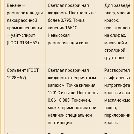
Бензин —
Светлая прозрачная
Для разведен
растворитель для
жидкость. Плотность не
олиф, маслян
лако­красочной
более 0,795. Точка
красок,
промышленности
кипения 165° С.
приготовленн
— уайт-спирит
Невысокая
на олифах,
(ГОСТ 3134—52)
растворяющая сила
масляной и
столярной
грунтовок
Сольвент (ГОСТ
Светлая прозрачная
Растворитель
1928—67)
жидкость с неприятным
глифталевых 
запахом. Точка кипения
нитроглифтал
120° С и выше. Плотность
красок и лаков
0,86—0,885. Токсичен,
масляно-смол
может применяться при
лаков,
наличии специальной
перхлорвинил
вентиляции
красок