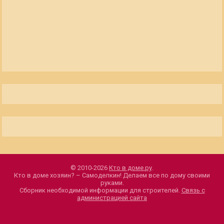
© 2010-2026
Кто в доме.ру
.
Кто в доме хозяин? – Самоделкин! Делаем все по дому своими
руками.
Сборник необходимой информации для строителей.
Связь с
администрацией сайта