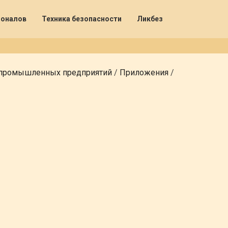
ионалов
Техника безопасности
Ликбез
 промышленных предприятий
/
Приложения
/