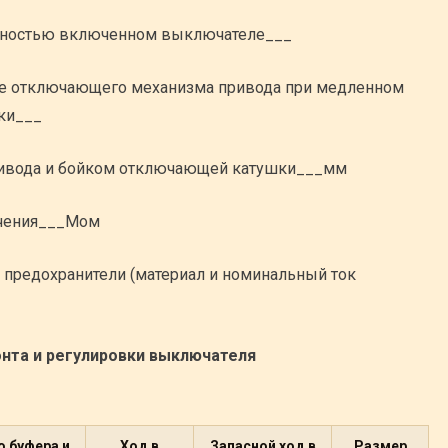
олностью включенном выключателе___
ие отключающего механизма привода при медленном
ки___
ивода и бойком отключающей катушки___мм
ючения___Мом
 предохранители (материал и номинальный ток
нта и регулировки выключателя
 буфера и
Ход в
Запасной ход в
Размер