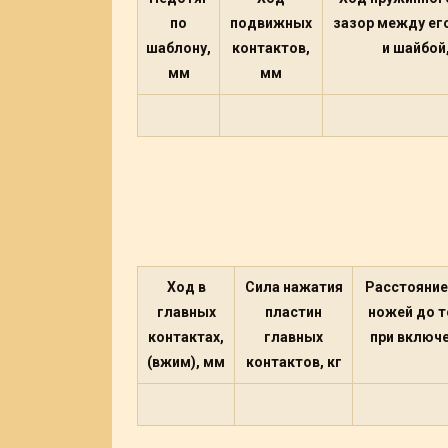
по
подвижных
зазор между ег
шаблону,
контактов,
и шайбой
мм
мм
Ход в
Сила нажатия
Расстояние
главных
пластин
ножей до 
контактах,
главных
при включ
(вжим), мм
контактов, кг