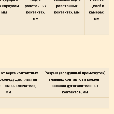
о корпусом
розеточных
розеточных
щелей в
, мм
контактах,
контактах, мм
камерах,
мм
мм
 от верха контактных
Разрыв (воздушный промежуток)
токоведущих пластин
главных контактов в момент
енном выключателе,
касания дугогасительных
мм
контактов, мм