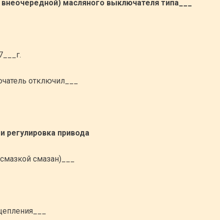
, внеочередной) масляного выключателя типа___
7___г.
чатель отключил___
и регулировка привода
 смазкой смазан)___
цепления___