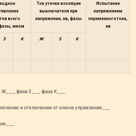
ходное
Ток утечки изоляции
Испытание
тивление
выключателя при
напряжением
тов всего
напряжении, кв, фазы
переменноготока,
фазы, мком
кв
3
К
Ж
3
К
 Ж___, фаза 3___, фаза К___
лючение и отключение от ключа управления___
ии:___