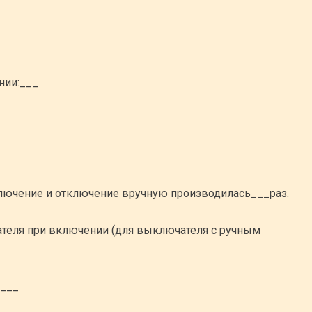
нии:___
лючение и отключение вручную производилась___раз.
теля при включении (для выключателя с ручным
я___