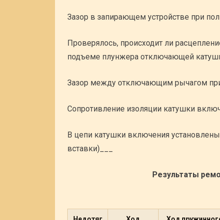
Зазор в запирающем устройстве при п
Проверялось, происходит ли расцеплен
подъеме плунжера отключающей катуш
Зазор между отключающим рычагом пр
Сопротивление изоляции катушки вкл
В цепи катушки включения установлены
вставки)___
Результаты ремо
Недотяг
Ход
Ход пружинного