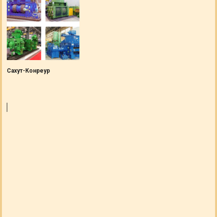
Сахут-Конреур