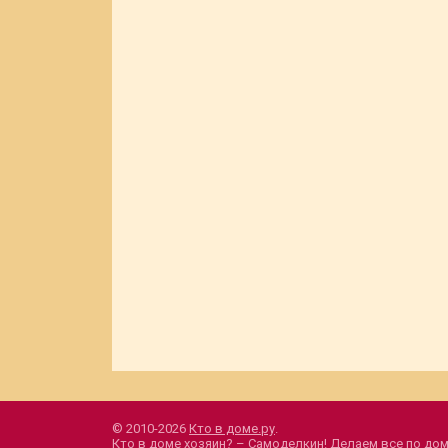
© 2010-2026
Кто в доме.ру
.
Кто в доме хозяин? – Самоделкин! Делаем все по дом