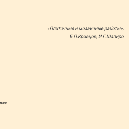
«Плиточные и мозаичные работы»,
Б.П.Кривцов, И.Г.Шапиро
янии