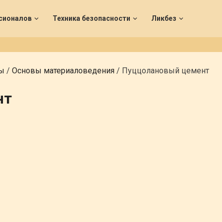
сионалов
Техника безопасности
Ликбез
ты
/
Основы материаловедения
/
Пуццолановый цемент
нт