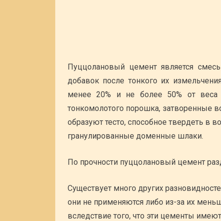
Пуццолановый цемент является смесь
добавок после тонкого их измельчени
менее 20% и не более 50% от веса г
тонкомолотого порошка, затворенные во
образуют тесто, способное твердеть в в
гранулированные доменные шлаки.
По прочности пуццолановый цемент раздел
Существует много других разновидносте
они не применяются либо из-за их мень
вследствие того, что эти цементы имею