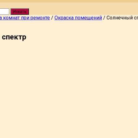
Искать
а комнат при ремонте
/
Окраска помещений
/
Солнечный с
 спектр