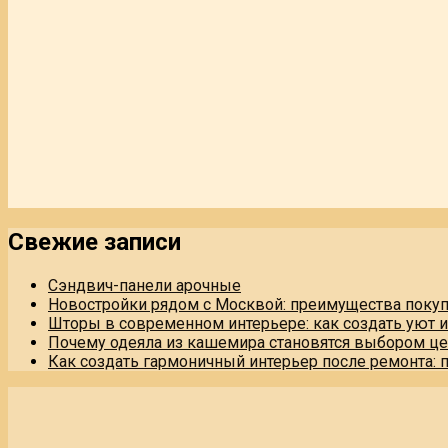
Свежие записи
Сэндвич-панели арочные
Новостройки рядом с Москвой: преимущества поку
Шторы в современном интерьере: как создать уют 
Почему одеяла из кашемира становятся выбором це
Как создать гармоничный интерьер после ремонта: 