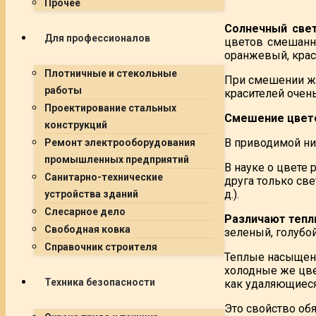
Прочее
Солнечный свет
Для профессионалов
цветов смешанны
оранжевый, крас
Плотничные и стекольные
При смешении же 
работы
красителей очен
Проектирование стальных
Смешение цвет
конструкций
В приводимой н
Ремонт электрооборудования
промышленных предприятий
В науке о цвете 
Санитарно-технические
друга только све
д.).
устройства зданий
Слесарное дело
Различают тепл
Свободная ковка
зеленый, голубой
Справочник строителя
Теплые насыщен
холодные же цве
Техника безопасности
как удаляющиеся
Это свойство об