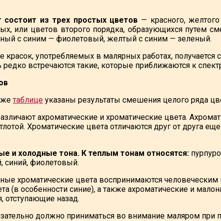
 состоит из трех простых цветов
— красного, желтог
х, или цветов второго порядка, образующихся путем см
ный с синим — фиолетовый, желтый с синим — зеленый.
красок, употребляемых в малярных работах, получается се
ь редко встречаются такие, которые приближаются к спек
ов
иже
таблице
указаны результаты смешения целого ряда цве
различают ахроматические и хроматические цвета. Ахромат
тлотой. Хроматические цвета отличаются друг от друга еще
ые и холодные тона. К теплым тонам относятся:
пурпуро
, синий, фиолетовый.
ные хроматические цвета воспринимаются человеческим 
та (в особенности синие), а также ахроматические и мал
, отступающие назад.
язательно должно приниматься во внимание маляром при по