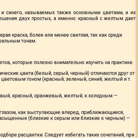
о и синего, называемых также основными цветами, и из
ешения двух простых, а именно: красный с желтым дает
рая краска, более или менее светлая, так как среди
тральным тонам.
тов, которые полезно внимательно изучить на практике.
ические цвета (белый, серый, черный) отличаются друг от
 цветовым тоном (красный, зеленый, синий, желтый и т.
вый, красный, оранжевый, желтый; к холодным —
глазом, как выступающие вперед, приближающиеся,
онасыщенные (близкие к серым или близкие к черным) —
дборе расцветки. Следует избегать таких сочетаний, при