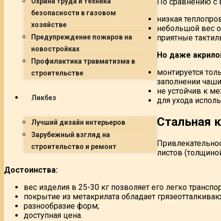
Охрана труда и техника
По сравнению с 
безопасности в газовом
низкая теплопро
хозяйстве
небольшой вес о
Предупреждение пожаров на
приятные тактил
новостройках
Но даже акрило
Профилактика травматизма в
монтируется тол
строительстве
заполнении чаши
не устойчив к м
Ликбез
для ухода испол
Стальная 
Лучший дизайн интерьеров
Зарубежный взгляд на
Привлекательно
строительство и ремонт
листов (толщиной
Достоинства:
вес изделия в 25-30 кг позволяет его легко транспо
покрытие из метакрилата обладает грязеотталкив
разнообразие форм;
доступная цена.