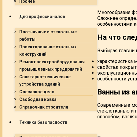
Прочее
Многообразие фо
Для профессионалов
Сложнее определи
особенностями к
Плотничные и стекольные
На что сле
работы
Проектирование стальных
Выбирая главный
конструкций
характеристика м
Ремонт электрооборудования
свойства покрыти
промышленных предприятий
эксплуатационны
Санитарно-технические
особенности уста
устройства зданий
Ванны из а
Слесарное дело
Свободная ковка
Современные мод
Справочник строителя
стеклотканью и 
способом, взгля
Техника безопасности