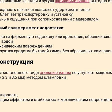
вариантами из стали и чугуна
акриловые ванны
выгодно от
водность пластика позволяет удерживать тепло;
блегчает транспортировку и установку;
ьные ощущения при соприкосновении с материалом.
вый полимер имеет недостатки:
ько на фирменную подставку или крепление, обеспечиваю
 водой;
еханическим повреждениям;
ьзуются средства бытовой химии без абразивных компонен
конструкция
стью внешнего вида
стальные ванны
не уступают моделям 
 2,3 и 3,5 мм) методом штамповки.
ртировать;
ающим эффектом и стойкостью к механическим поврежден