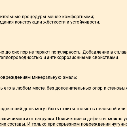
лжительные процедуры менее комфортными;
идания конструкции жёсткости и устойчивости;
 но до сих пор не теряют популярность. Добавление в спла
й теплопроводностью и антикоррозионными свойствами.
 повреждениям минеральную эмаль;
ь его в любом месте, без дополнительных опор и стеновы
годняшний день могут быть отлиты только в овальной или
в зависимости от нагрузки. Появившиеся дефекты можно у
е составы. И только при серьёзном повреждении чугунно