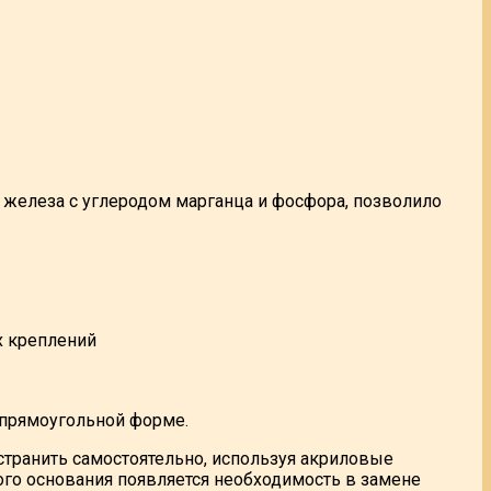
в железа с углеродом марганца и фосфора, позволило
х креплений
 прямоугольной форме.
странить самостоятельно, используя акриловые
го основания появляется необходимость в замене