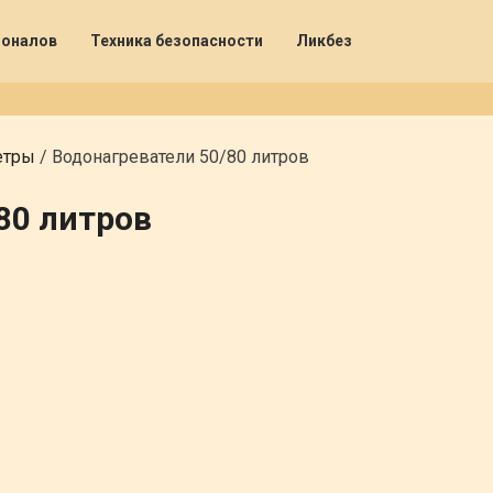
ионалов
Техника безопасности
Ликбез
етры
/
Водонагреватели 50/80 литров
80 литров