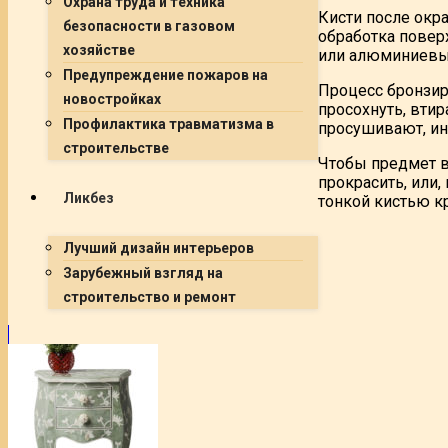
Охрана труда и техника
Кисти после окр
безопасности в газовом
обработка повер
хозяйстве
или алюминиевы
Предупреждение пожаров на
Процесс бронзир
новостройках
просохнуть, вти
Профилактика травматизма в
просушивают, и
строительстве
Чтобы предмет в
прокрасить, или,
Ликбез
тонкой кистью кр
Лучший дизайн интерьеров
Зарубежный взгляд на
строительство и ремонт