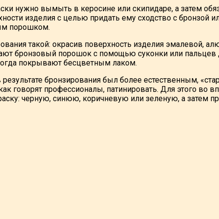
аски нужно вымыть в керосине или скипидаре, а затем обя
хности изделия с целью придать ему сходство с бронзой 
м порошком.
ования такой: окрасив поверхность изделия эмалевой, ал
рают бронзовый порошок с помощью суконки или пальцев д
ногда покрывают бесцветным лаком.
 результате бронзирования был более естественным, «стар
 как говорят профессионалы, патинировать. Для этого во 
аску: черную, синюю, коричневую или зеленую, а затем пр