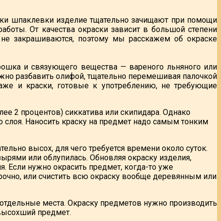
шки шпаклевки изделие тщательно зачищают при помощи
аботы. От качества окраски зависит в большой степени
 не закрашиваются, поэтому мы расскажем об окраске
рошка и связующего вещества — вареного льняного или
жно разбавить олифой, тщательно перемешивая палочкой
даже и краски, готовые к употреблению, не требующие
лее 2 процентов) сиккатива или скипидара. Однако
о слоя. Наносить краску на предмет надо самым тонким
тельно высох, для чего требуется времени около суток.
ырями или облупилась. Обновляя окраску изделия,
. Если нужно окрасить предмет, когда-то уже
прочно, или счистить всю окраску вообще деревянным или
 отдельные места. Окраску предметов нужно производить
евысохший предмет.