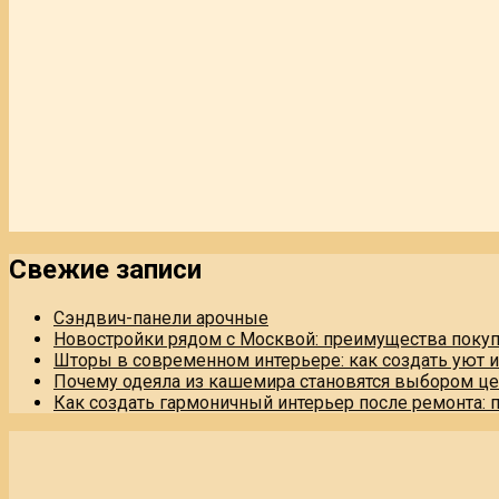
Свежие записи
Сэндвич-панели арочные
Новостройки рядом с Москвой: преимущества поку
Шторы в современном интерьере: как создать уют 
Почему одеяла из кашемира становятся выбором це
Как создать гармоничный интерьер после ремонта: 