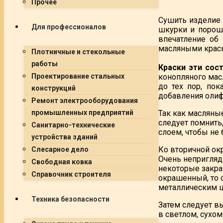
Прочее
Сушить изделие
Для профессионалов
шкурки и порошк
впечатление об
масляными крас
Плотничные и стекольные
работы
Краски эти сос
конопляного мас
Проектирование стальных
до тех пор, по
конструкций
добавления оли
Ремонт электрооборудования
Так как масляные
промышленных предприятий
следует помнить
Санитарно-технические
слоем, чтобы не 
устройства зданий
Ко вторичной окр
Слесарное дело
Очень непригляд
Свободная ковка
некоторые закра
Справочник строителя
окрашенный, то 
металлическим 
Техника безопасности
Затем следует в
в светлом, сухо