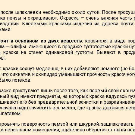
 после шпаклевки необходимо около суток. После просу
а пензы и окрашивают. Окраска — очень важная часть р
 изделии. Клеевыми красками изделия из дерева почти
ками.
тоят в основном из двух веществ:
красителя в виде по
ла — олифы. Имеющиеся в продаже густотертые краски ну
ка краска не станет одинаковой густоты. Бывают в про
фы.
 краски сохнут медленно, в них добавляют немного (не бо
, что сиккатив и скипидар уменьшают прочность красочног
было потеков.
аске приступают лишь после того, как первый слой оконча
ный вид имеют предметы, на которых краска вздулась пуз
шивают его без предварительной зачистки и разравнивания
сначала надо зачистить все места, где краска держится не
шпателем.
ыровнять поверхность пемзой или шкуркой, зашпаклевать
м и непыльном помещении, тщательно оберегая от пыли н