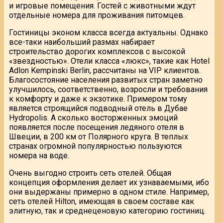
и игровые помещения. Гостей с животными ждут
отдельные номера для проживания питомцев.
Гостиницы эконом класса всегда актуальны. Однако
все-таки наибольший размах набирает
строительство дорогих комплексов с высокой
«звездностью». Отели класса «люкс», такие как Hotel
Adlon Kempinski Berlin, рассчитаны на VIP клиентов.
Благосостояние населения развитых стран заметно
улучшилось, соответственно, возросли и требования
к комфорту и даже к экзотике. Примером тому
является строящийся подводный отель в Дубае
Hydropolis. А сколько восторженных эмоций
появляется после посещения ледяного отеля в
Швеции, в 200 км от Полярного круга. В теплых
странах огромной популярностью пользуются
номера на воде.
Очень выгодно строить сеть отелей. Общая
концепция оформления делает их узнаваемыми, ибо
они выдержаны примерно в одном стиле. Например,
сеть отелей Hilton, имеющая в своем составе как
элитную, так и среднеценовую категорию гостиниц.