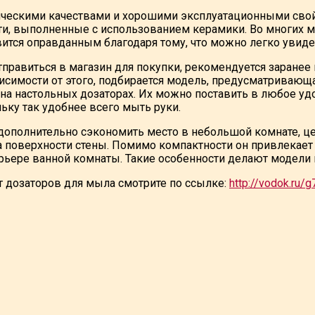
ческими качествами и хорошими эксплуатационными свой
ти, выполненные с использованием керамики. Во многих мо
вится оправданным благодаря тому, что можно легко увиде
тправиться в магазин для покупки, рекомендуется заранее
висимости от этого, подбирается модель, предусматриваю
 на настольных дозаторах. Их можно поставить в любое уд
ьку так удобнее всего мыть руки.
 дополнительно сэкономить место в небольшой комнате, ц
 поверхности стены. Помимо компактности он привлекает 
ерьере ванной комнаты. Такие особенности делают модели
т дозаторов для мыла смотрите по ссылке:
http://vodok.ru/