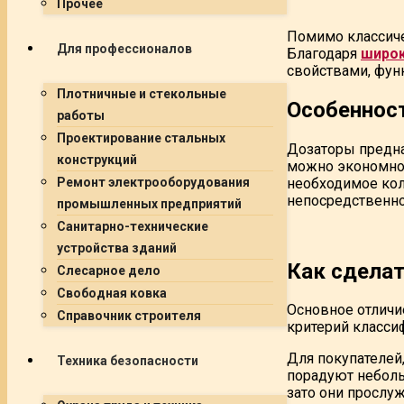
Прочее
Помимо классиче
Для профессионалов
Благодаря
широк
свойствами, фу
Плотничные и стекольные
Особеннос
работы
Проектирование стальных
Дозаторы предна
конструкций
можно экономно 
необходимое кол
Ремонт электрооборудования
непосредственно
промышленных предприятий
Санитарно-технические
устройства зданий
Как сдела
Слесарное дело
Свободная ковка
Основное отличи
Справочник строителя
критерий класси
Для покупателей
Техника безопасности
порадуют неболь
зато они прослу