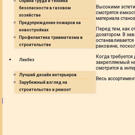
Охрана труда и техника
Высокими эстети
безопасности в газовом
смотрятся емкос
хозяйстве
материала стано
Предупреждение пожаров на
Перед тем, как о
новостройках
дозатором. В за
Профилактика травматизма в
останавливается
строительстве
раковине, поскол
Когда требуется
Ликбез
закрепляемый на
смотрится в инт
Лучший дизайн интерьеров
Весь ассортимен
Зарубежный взгляд на
строительство и ремонт