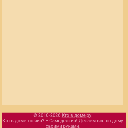
© 2010-2026
Кто в доме.ру
.
Кто в доме хозяин? – Самоделкин! Делаем все по дому
своими руками.