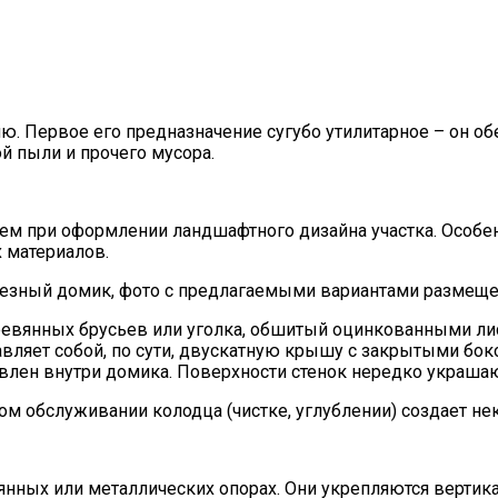
 Первое его предназначение сугубо утилитарное – он обер
ой пыли и прочего мусора.
м при оформлении ландшафтного дизайна участка. Особенн
 материалов.
дезный домик, фото с предлагаемыми вариантами размеще
ревянных брусьев или уголка, обшитый оцинкованными лис
вляет собой, по сути, двускатную крышу с закрытыми бок
овлен внутри домика. Поверхности стенок нередко украша
ском обслуживании колодца (чистке, углублении) создает н
нных или металлических опорах. Они укрепляются вертика