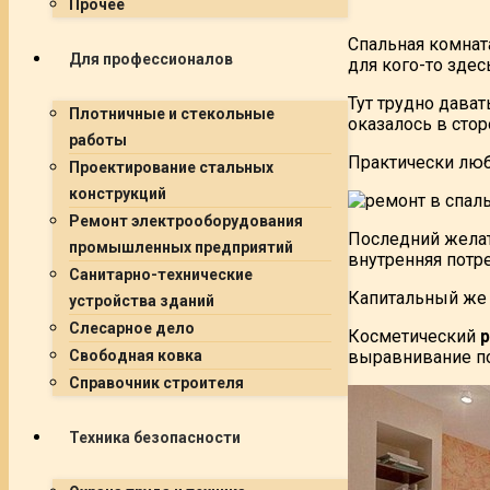
Прочее
Спальная комнат
Для профессионалов
для кого-то здес
Тут трудно дава
Плотничные и стекольные
оказалось в сто
работы
Практически люб
Проектирование стальных
конструкций
Ремонт электрооборудования
Последний желате
промышленных предприятий
внутренняя потр
Санитарно-технические
Капитальный же 
устройства зданий
Слесарное дело
Косметический
р
выравнивание пов
Свободная ковка
Справочник строителя
Техника безопасности