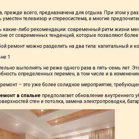
а, прежде всего, предназначена для отдыха. При этом у р
ь уместен телевизор и стереосистема, а многие предпочит
ть какие-либо рекомендации: современный ритм жизни меня
роне от современных тенденций, которые позволяют боле
ой ремонт можно разделить на два типа: капитальный и к
льно выполнять не реже одного раза в пять-семь лет. Это с
ебность определенных перемен, в том числе и в изменени
ремонт – это уже более солидное мероприятие, требующе
емонт в спальне
предполагает обновление внутреннего уб
ерхностей стен и потолка, замена электропроводки, батаре