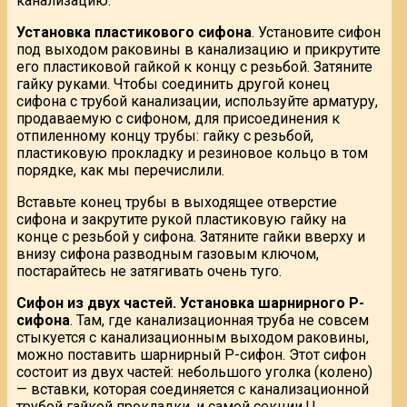
канализацию.
Установка пластикового сифона
. Установите сифон
под выходом раковины в канализацию и прикрутите
его пластиковой гайкой к концу с резьбой. Затяните
гайку руками. Чтобы соединить другой конец
сифона с трубой канализации, используйте арматуру,
продаваемую с сифоном, для присоединения к
отпиленному концу трубы: гайку с резьбой,
пластиковую прокладку и резиновое кольцо в том
порядке, как мы перечислили.
Вставьте конец трубы в выходящее отверстие
сифона и закрутите рукой пластиковую гайку на
конце с резьбой у сифона. Затяните гайки вверху и
внизу сифона разводным газовым ключом,
постарайтесь не затягивать очень туго.
Сифон из двух частей.
Установка шарнирного Р-
сифона
. Там, где канализационная труба не совсем
стыкуется с канализационным выходом раковины,
можно поставить шарнирный Р-сифон. Этот сифон
состоит из двух частей: небольшого уголка (колено)
— вставки, которая соединяется с канализационной
трубой гайкой прокладки, и самой секции U