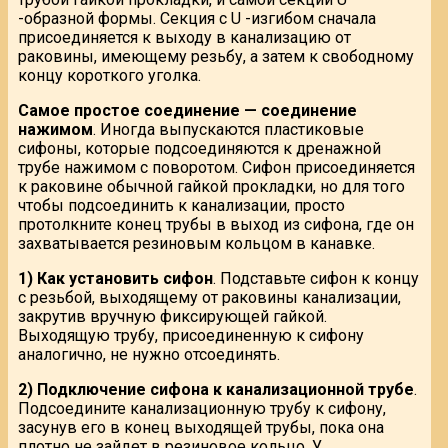
-образной формы. Секция с U -изгибом сначала
присоединяется к выходу в канализацию от
раковины, имеющему резьбу, а затем к свободному
концу короткого уголка.
Самое простое соединение — соединение
нажимом
. Иногда выпускаются пластиковые
сифоны, которые подсоединяются к дренажной
трубе нажимом с поворотом. Сифон присоединяется
к раковине обычной гайкой прокладки, но для того
чтобы подсоединить к канализации, просто
протолкните конец трубы в выход из сифона, где он
захватывается резиновым кольцом в канавке.
1) Как установить сифон
. Подставьте сифон к концу
с резьбой, выходящему от раковины канализации,
закрутив вручную фиксирующей гайкой.
Выходящую трубу, присоединенную к сифону
аналогично, не нужно отсоединять.
2) Подключение сифона к канализационной трубе
.
Подсоедините канализационную трубу к сифону,
засунув его в конец выходящей трубы, пока она
плотно не зайдет в резиновое кольцо. У