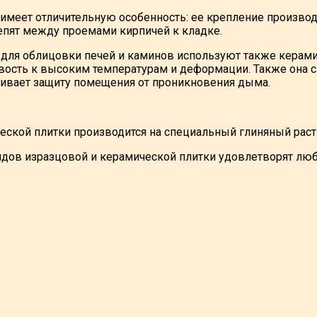
 имеет отличительную особенность: ее крепление произв
репят между проемами кирпичей к кладке.
для облицовки печей и каминов используют также керами
вость к высоким температурам и деформации. Также она 
ивает защиту помещения от проникновения дыма.
еской плитки производится на специальный глиняный раст
дов изразцовой и керамической плитки удовлетворят лю