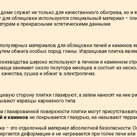
 доме служат не только для качественного обогрева, но
 для облицовки используется специальный материал – пли
турам и прекрасными эстетическими данными.
популярных материалов для облицовки печей и каминов яв
утем обжига особых пород глины. Изразцовая плитка явля
роизводства широко используют в печном и каминном стро
разца занимает около полутора месяцев и состоит из неско
качества, сушка и обжиг в электропечах.
евую сторону плитки глазируют, а затем наносят на нее р
бывают изразцы карнизного типа.
на глазированной поверхности плитки могут присутствовать
й и каминов
не покрывается глазурью, ее называют террак
ка – это отделочный материал абсолютной безопасности. 
ергается деформации и не нагревается при топке печи или