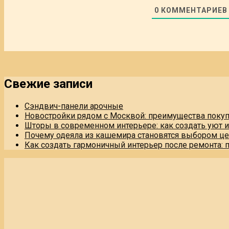
0
КОММЕНТАРИЕВ
Свежие записи
Сэндвич-панели арочные
Новостройки рядом с Москвой: преимущества поку
Шторы в современном интерьере: как создать уют 
Почему одеяла из кашемира становятся выбором це
Как создать гармоничный интерьер после ремонта: 