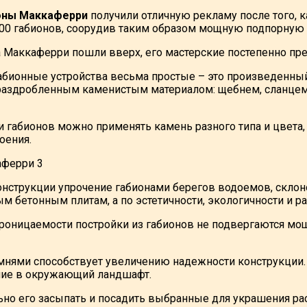
оны Маккаферри
получили отличную рекламу после того, к
00 габионов, соорудив таким образом мощную подпорную с
а Маккаферри пошли вверх, его мастерские постепенно пр
абионные устройства весьма простые – это произведенный
аздробленным каменистым материалом: щебнем, сланцем, 
 габионов можно применять камень разного типа и цвета
оения.
конструкции упрочение габионами берегов водоемов, скло
м бетонным плитам, а по эстетичности, экологичности и р
роницаемости постройки из габионов не подвергаются мо
мнями способствует увеличению надежности конструкции. 
ние в окружающий ландшафт.
ьно его засыпать и посадить выбранные для украшения рас