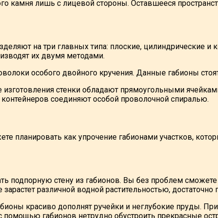
го камня лишь с лицевой стороны. Оставшееся пространс
зделяют на три главных типа: плоские, цилиндрические и
зводят их двумя методами.
оволоки особого двойного кручения. Данные габионы стоя
те изготовления стенки обладают прямоугольными ячейка
х контейнеров соединяют особой проволочной спиралью.
ете планировать как упрочение габионами участков, кото
 подпорную стену из габионов. Вы без проблем сможете 
 зарастет различной водной растительностью, достаточно
бионы красиво дополнят ручейки и неглубокие пруды. Пр
с помощью габионов нетрудно обустроить прекрасные остр