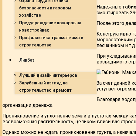
Охрана труда и техника
Надежные
габи
безопасности в газовом
смонтировать 29
хозяйстве
После этого дел
Предупреждение пожаров на
новостройках
Конструктивно г
Профилактика травматизма в
морозостойким р
песчаником и т.д.
строительстве
При укладывании
Ликбез
возводимого стр
Лучший дизайн интерьеров
За счет данной 
Зарубежный взгляд на
уступает огромны
строительство и ремонт
Благодаря водоп
организации дренажа.
Проникновение и уплотнение земли в пустотах между ка
всевозможная растительность, целиком вписывая строе
Однако можно не ждать проникновения грунта, а изначал