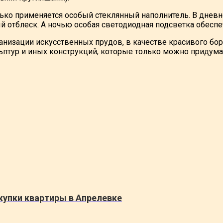
ько применяется особый стеклянный наполнитель. В дневн
й отблеск. А ночью особая светодиодная подсветка обеспе
ганизации искусственных прудов, в качестве красивого б
льптур и иных конструкций, которые только можно придума
купки квартиры в Апрелевке