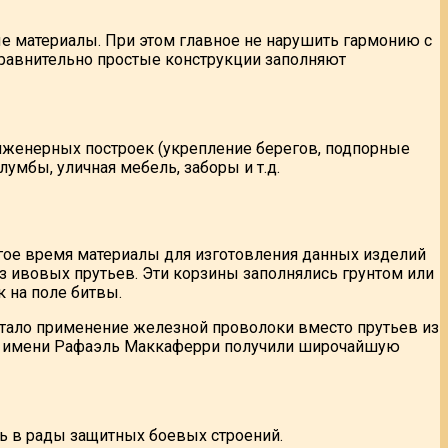
е материалы. При этом главное не нарушить гармонию с
сравнительно простые конструкции заполняют
нженерных построек (укрепление берегов, подпорные
лумбы, уличная мебель, заборы и т.д.
олгое время материалы для изготовления данных изделий
з ивовых прутьев. Эти корзины заполнялись грунтом или
 на поле битвы.
тало применение железной проволоки вместо прутьев из
по имени Рафаэль Маккаферри получили широчайшую
ь в рады защитных боевых строений.