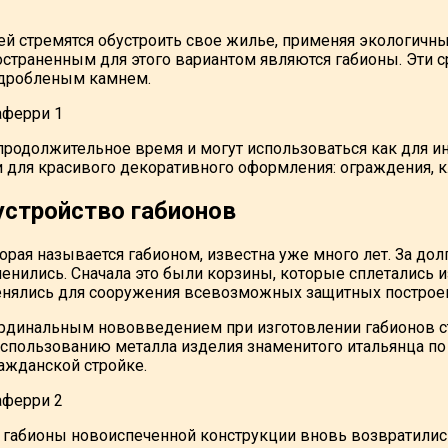
й стремятся обустроить свое жилье, применяя экологичны
остраненным для этого вариантом являются габионы. Эти 
дробленым камнем.
продолжительное время и могут использоваться как для и
ак и для красивого декоративного оформления: ограждения, к
устройство габионов
торая называется габионом, известна уже много лет. За д
енились. Сначала это были корзины, которые сплетались и
нялись для сооружения всевозможных защитных построек
рдинальным нововведением при изготовлении габионов с
использованию металла изделия знаменитого итальянца 
ражданской стройке.
р габионы новоиспеченной конструкции вновь возвратилис