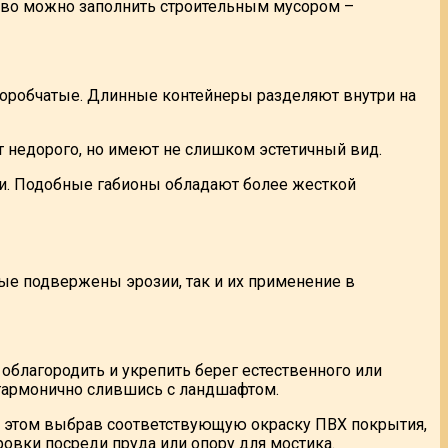
тво можно заполнить строительным мусором –
 коробчатые. Длинные контейнеры разделяют внутри на
т недорого, но имеют не слишком эстетичный вид.
ми. Подобные габионы обладают более жесткой
рые подвержены эрозии, так и их применение в
облагородить и укрепить берег естественного или
 гармонично слившись с ландшафтом.
и этом выбрав соответствующую окраску ПВХ покрытия,
овки посреди пруда или опору для мостика.