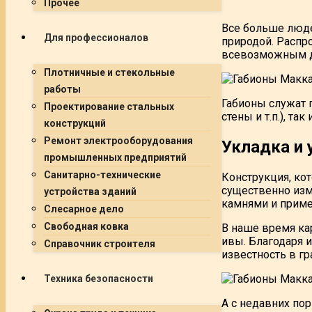
Прочее
Все больше люде
Для профессионалов
природой. Распр
всевозможным 
Плотничные и стекольные
работы
Габионы служат 
Проектирование стальных
стены и т.п.), т
конструкций
Ремонт электрооборудования
Укладка и 
промышленных предприятий
Санитарно-технические
Конструкция, ко
существенно изм
устройства зданий
камнями и приме
Слесарное дело
Свободная ковка
В наше время ка
ивы. Благодаря 
Справочник строителя
известность в г
Техника безопасности
А с недавних по