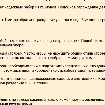
т надежный забор из габионов. Подобное ограждение дел
т 1 метра обратит ограждение участка в подобье стены ср
бой открытые сверху и снизу сварные сетки. Подобная кон
ельная опора.
ым столбам. Часто, чтобы не нарушить общий стиль строе
уют, и лишь потом засыпают избранным материалом.
ра, необходимо также подготовить специальную площадку 
, а потом засыпают и хорошенько утрамбовывают гравийно
гут монтироваться всевозможные садовые светильники. Кр
ов разделительные стенки.
ить не только камнями, умело комбинируя в различных се
ными кругляшами).