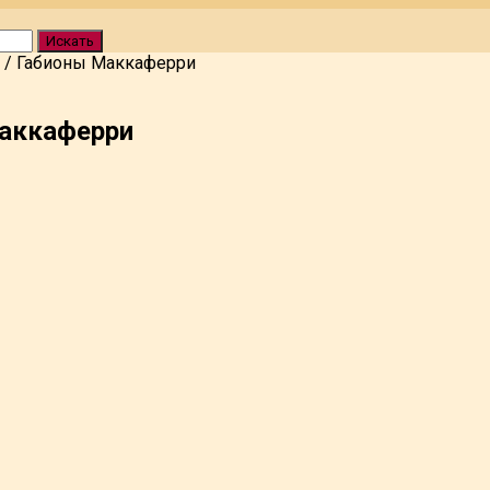
Искать
/
Габионы Маккаферри
аккаферри