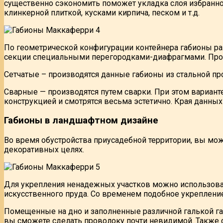
существенно сэкономить поможет укладка слоя избранно
клинкерной плиткой, кусками кирпича, песком и т.д.
По геометрической конфигурации контейнера габионы ра
секции специальными перегородками-диафрагмами. Прои
Сетчатые – производятся данные габионы из стальной пр
Сварные — производятся путем сварки. При этом вариан
конструкцией и смотрятся весьма эстетично. Края данны
Габионы в ландшафтном дизайне
Во время обустройства приусадебной территории, вы мож
декоративных целях.
Для укрепления ненадежных участков можно использовать
искусственного пруда. Со временем подобное укрепление
Помещенные на дно и заполненные различной галькой га
вы сможете сделать проволоку почти невидимой. Также 