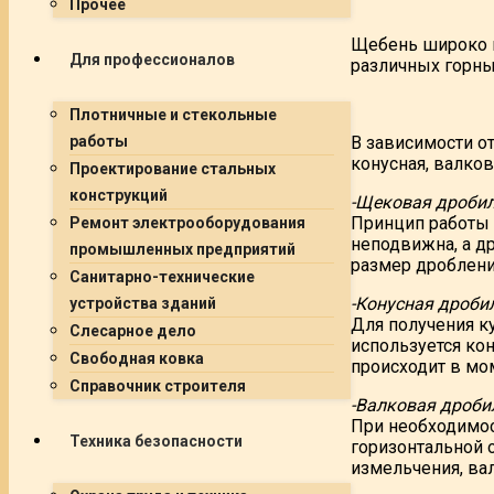
Прочее
Щебень широко п
Для профессионалов
различных горны
Плотничные и стекольные
В зависимости о
работы
конусная, валков
Проектирование стальных
конструкций
-Щековая дроби
Принцип работы 
Ремонт электрооборудования
неподвижна, а д
промышленных предприятий
размер дробления
Санитарно-технические
-Конусная дроби
устройства зданий
Для получения к
Слесарное дело
используется ко
Свободная ковка
происходит в мо
Справочник строителя
-Валковая дроби
При необходимос
Техника безопасности
горизонтальной о
измельчения, ва