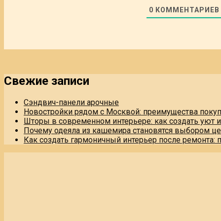
0
КОММЕНТАРИЕВ
Свежие записи
Сэндвич-панели арочные
Новостройки рядом с Москвой: преимущества поку
Шторы в современном интерьере: как создать уют 
Почему одеяла из кашемира становятся выбором це
Как создать гармоничный интерьер после ремонта: 