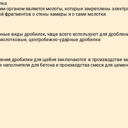
лка
.
м органом является молоты, которые закреплены электро
ей фрагментов о стены камеры и о сами молотки.
ые виды дробилок, чаще всего используют для дроблени
молотковые, центробежно-ударные дробилки.
ения дробилки для щебня заключаются: в производстве ма
е наполнителя для бетона и производства смеси для цемен