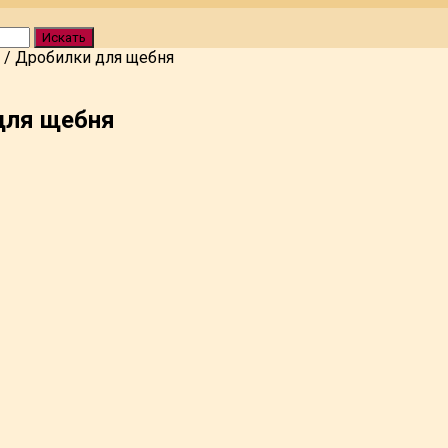
Искать
/
Дробилки для щебня
для щебня