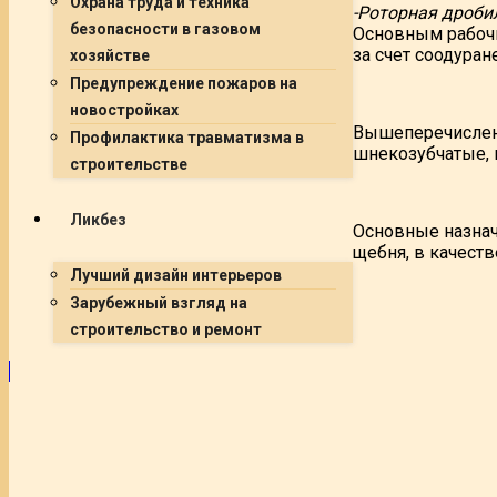
Охрана труда и техника
-Роторная дроби
безопасности в газовом
Основным рабочи
за счет соодуран
хозяйстве
Предупреждение пожаров на
новостройках
Вышеперечисленн
Профилактика травматизма в
шнекозубчатые, 
строительстве
Ликбез
Основные назнач
щебня, в качеств
Лучший дизайн интерьеров
Зарубежный взгляд на
строительство и ремонт