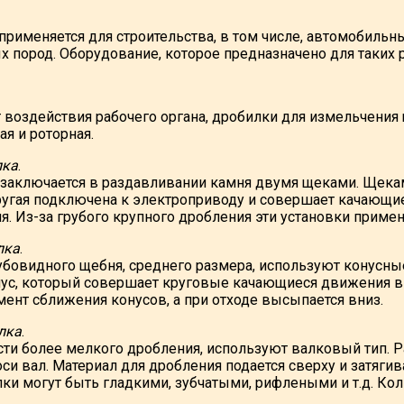
рименяется для строительства, в том числе, автомобильны
х пород. Оборудование, которое предназначено для таких 
т воздействия рабочего органа, дробилки для измельчения
ая и роторная.
лка
.
заключается в раздавливании камня двумя щеками. Щека
ругая подключена к электроприводу и совершает качающие
. Из-за грубого крупного дробления эти установки примен
лка
.
убовидного щебня, среднего размера, используют конусные
нус, который совершает круговые качающиеся движения в
мент сближения конусов, а при отходе высыпается вниз.
лка
.
ти более мелкого дробления, используют валковый тип. 
си вал. Материал для дробления подается сверху и затяги
лки могут быть гладкими, зубчатыми, рифлеными и т.д. Ко