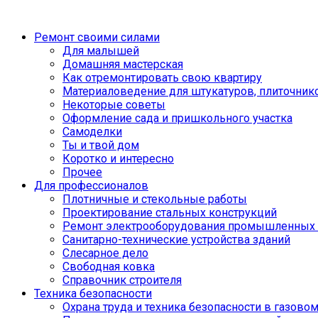
Ремонт своими силами
Для малышей
Домашняя мастерская
Как отремонтировать свою квартиру
Материаловедение для штукатуров, плиточник
Некоторые советы
Оформление сада и пришкольного участка
Самоделки
Ты и твой дом
Коротко и интересно
Прочее
Для профессионалов
Плотничные и стекольные работы
Проектирование стальных конструкций
Ремонт электрооборудования промышленных 
Санитарно-технические устройства зданий
Слесарное дело
Свободная ковка
Справочник строителя
Техника безопасности
Охрана труда и техника безопасности в газово