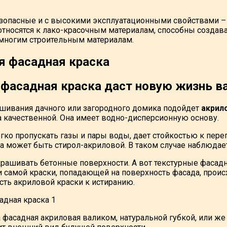
зопасные и с высокими эксплуатационными свойствами –
 относятся к лако-красочным материалам, способны созда
многим строительным материалам.
 фасадная краска даcт новую жизнь 
шивания дачного или загородного домика подойдет
акрил
да качественной. Она имеет водно-дисперсионную основу.
егко пропускать газы и пары воды, дает стойкостью к пе
ка может быть стирол-акриловой. В таком случае наблюдае
крашивать бетонные поверхности. А вот текстурные фаса
ри самой краски, попадающей на поверхность фасада, про
сть акриловой краски к истиранию.
а фасадная акриловая валиком, натуральной губкой, или ж