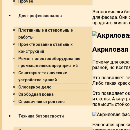
Прочее
Экологически бе
Для профессионалов
для фасада. Они
продлить жизнь 
Плотничные и стекольные
работы
Проектирование стальных
Акриловая
конструкций
Ремонт электрооборудования
Почему для окра
промышленных предприятий
разной, но всег
Санитарно-технические
Это позволяет л
устройства зданий
Либо такая крас
Слесарное дело
Это позволяет о
Свободная ковка
и сколы. А внут
Справочник строителя
повысить стойко
Техника безопасности
Наносится краск