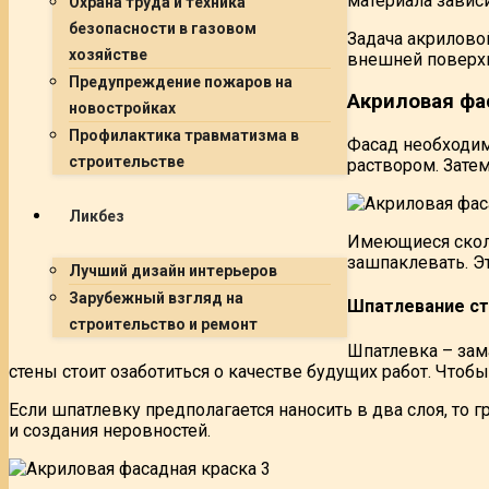
материала завис
Охрана труда и техника
безопасности в газовом
Задача акрилово
хозяйстве
внешней поверхн
Предупреждение пожаров на
Акриловая фа
новостройках
Профилактика травматизма в
Фасад необходим
строительстве
раствором. Затем
Ликбез
Имеющиеся сколы
зашпаклевать. Э
Лучший дизайн интерьеров
Зарубежный взгляд на
Шпатлевание ст
строительство и ремонт
Шпатлевка – зам
стены стоит озаботиться о качестве будущих работ. Чтоб
Если шпатлевку предполагается наносить в два слоя, то
и создания неровностей.