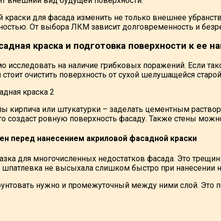
ит внешний вид будущей поверхности.
й краски для фасада изменить не только внешнее убранств
остью. От выбора ЛКМ зависит долговременность и безре
садная краска и подготовка поверхности к ее н
о исследовать на наличие грибковых поражений. Если так
 стоит очистить поверхность от сухой шелушащейся старой 
 кирпича или штукатурки – заделать цементным раствор
то создаст ровную поверхность фасаду. Также стены можно
ен перед нанесением акриловой фасадной краски
азка для многочисленных недостатков фасада. Это трещин
ы шпатлевка не высыхала слишком быстро при нанесении на
 грунтовать нужно и промежуточный между ними слой. Это 