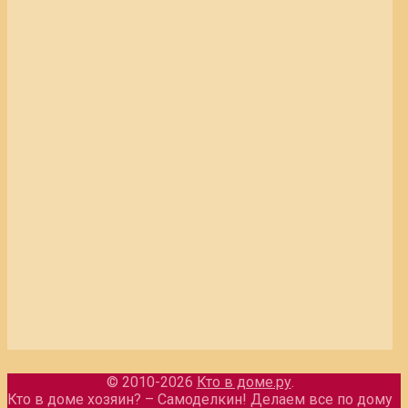
© 2010-2026
Кто в доме.ру
.
Кто в доме хозяин? – Самоделкин! Делаем все по дому