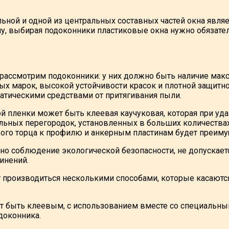
ьной и одной из центральных составных частей окна явля
му, выбирая подоконники пластиковые окна нужно обязате
 рассмотрим подоконники: у них должно быть наличие мак
х марок, высокой устойчивости красок и плотной защитн
татическими средствами от притягивания пыли.
й пленки может быть клеевая каучуковая, которая при уда
льных перегородок, установленных в больших количествах
ого торца к профилю и анкерным пластинам будет преим
но соблюдение экологической безопасности, не допускае
инений.
 производиться несколькими способами, которые касаются
 быть клеевым, с использованием вместе со специальны
доконника.