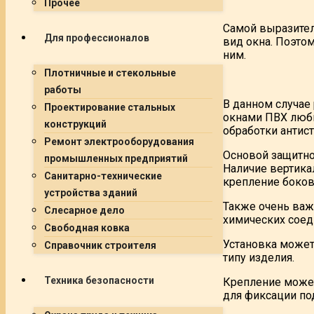
Прочее
Самой выразител
Для профессионалов
вид окна. Поэто
ним.
Плотничные и стекольные
работы
В данном случае
Проектирование стальных
окнами ПВХ любы
конструкций
обработки антис
Ремонт электрооборудования
Основой защитно
промышленных предприятий
Наличие вертика
Санитарно-технические
крепление боков
устройства зданий
Также очень важ
Слесарное дело
химических соед
Свободная ковка
Установка может
Справочник строителя
типу изделия.
Техника безопасности
Крепление может
для фиксации по