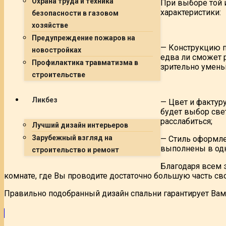
Охрана труда и техника
При выборе той 
характеристики:
безопасности в газовом
хозяйстве
Предупреждение пожаров на
— Конструкцию п
новостройках
едва ли сможет 
Профилактика травматизма в
зрительно умень
строительстве
Ликбез
— Цвет и фактур
будет выбор све
расслабиться;
Лучший дизайн интерьеров
Зарубежный взгляд на
— Стиль оформле
выполнены в одн
строительство и ремонт
Благодаря всем 
комнате, где Вы проводите достаточно большую часть св
Правильно подобранный дизайн спальни гарантирует Вам 