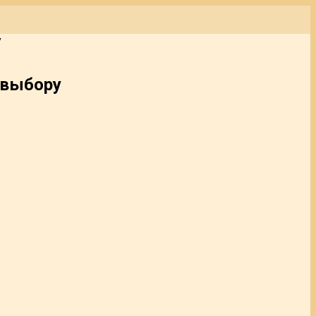
у
 выбору