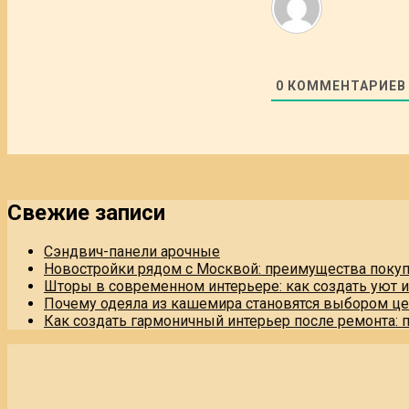
0
КОММЕНТАРИЕВ
Свежие записи
Сэндвич-панели арочные
Новостройки рядом с Москвой: преимущества поку
Шторы в современном интерьере: как создать уют 
Почему одеяла из кашемира становятся выбором це
Как создать гармоничный интерьер после ремонта: 