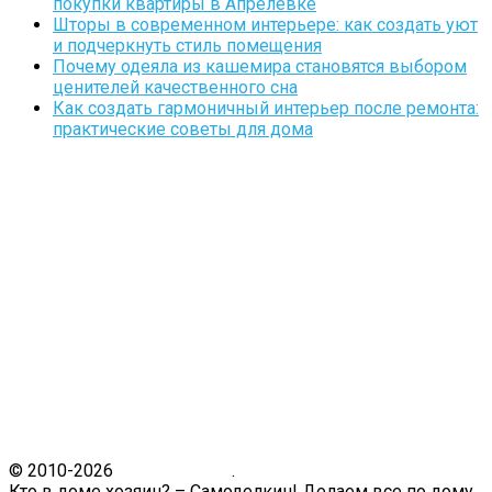
покупки квартиры в Апрелевке
Шторы в современном интерьере: как создать уют
и подчеркнуть стиль помещения
Почему одеяла из кашемира становятся выбором
ценителей качественного сна
Как создать гармоничный интерьер после ремонта:
практические советы для дома
© 2010-2026
Кто в доме.ру
.
Кто в доме хозяин? – Самоделкин! Делаем все по дому