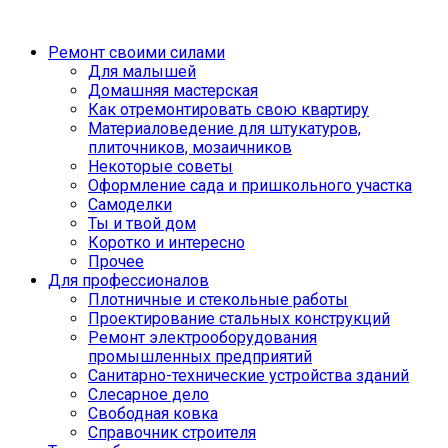
Ремонт своими силами
Для малышей
Домашняя мастерская
Как отремонтировать свою квартиру
Материаловедение для штукатуров,
плиточников, мозаичников
Некоторые советы
Оформление сада и пришкольного участка
Самоделки
Ты и твой дом
Коротко и интересно
Прочее
Для профессионалов
Плотничные и стекольные работы
Проектирование стальных конструкций
Ремонт электрооборудования
промышленных предприятий
Санитарно-технические устройства зданий
Слесарное дело
Свободная ковка
Справочник строителя