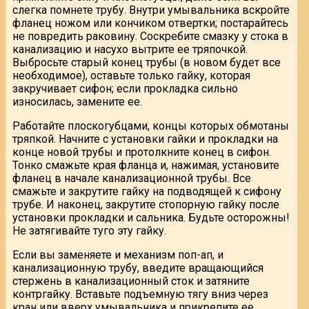
слегка помнете трубу. Внутри умывальника вскройте
фланец ножом или кончиком отвертки; постарайтесь
не повредить раковину. Соскребите смазку у стока в
канализацию и насухо вытрите ее тряпочкой.
Выбросьте старый конец трубы (в новом будет все
необходимое), оставьте только гайку, которая
закручивает сифон; если прокладка сильно
износилась, замените ее.
Работайте плоскогубцами, концы которых обмотаны
тряпкой. Начните с установки гайки и прокладки на
конце новой трубы и протолкните конец в сифон.
Тонко смажьте края фланца и, нажимая, установите
фланец в начале канализационной трубы. Все
смажьте и закрутите гайку на подводящей к сифону
трубе. И наконец, закрутите стопорную гайку после
установки прокладки и сальника. Будьте осторожны!
Не затягивайте туго эту гайку.
Если вы заменяете и механизм поп-ап, и
канализационную трубу, введите вращающийся
стержень в канализационный сток и затяните
контргайку. Вставьте подъемную тягу вниз через
кран или вверх умывальника и прикрепите ее