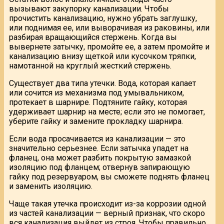
вызывают закупорку канализации. Чтобы
прочистить канализацию, нужно убрать заглушку,
или поднимая ее, или выворачивая из раковины, или
разбирая вращающийся стержень. Когда вы
вывернете затычку, промойте ее, а затем промойте и
канализацию внизу щеткой или кусочком тряпки,
намотанной на круглый жесткий стержень.
Существует два типа утечки. Вода, которая капает
или сочится из механизма под умывальником,
протекает в шарнире. Подтяните гайку, которая
удерживает шарнир на месте; если это не помогает,
уберите гайку и замените прокладку шарнира.
Если вода просачивается из канализации — это
значительно серьезнее. Если затычка упадет на
фланец, она может разбить покрытую замазкой
изоляцию под фланцем; отвернув запирающую
гайку под резервуаром, вы сможете поднять фланец
и заменить изоляцию.
Чаще такая утечка происходит из-за коррозии одной
из частей канализации — верный признак, что скоро
вся канализация выйдет из строя. Чтобы правильно