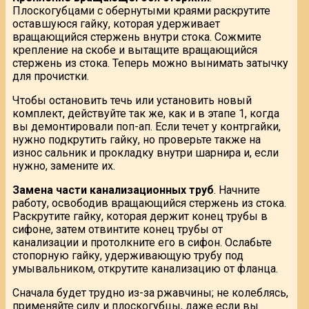
Плоскогубцами с обернутыми краями раскрутите
оставшуюся гайку, которая удерживает
вращающийся стержень внутри стока. Сожмите
крепление на скобе и вытащите вращающийся
стержень из стока. Теперь можно вынимать затычку
для прочистки.
Чтобы остановить течь или установить новый
комплект, действуйте так же, как и в этапе 1, когда
вы демонтировали поп-ап. Если течет у контргайки,
нужно подкрутить гайку, но проверьте также на
износ сальник и прокладку внутри шарнира и, если
нужно, замените их.
Замена части канализационных труб
. Начните
работу, освободив вращающийся стержень из стока.
Раскрутите гайку, которая держит конец трубы в
сифоне, затем отвинтите конец трубы от
канализации и протолкните его в сифон. Ослабьте
стопорную гайку, удерживающую трубу под
умывальником, открутите канализацию от фланца.
Сначала будет трудно из-за ржавчины; не колеблясь,
применяйте силу и плоскогубцы, даже если вы