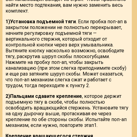
найти место подтекания, вам нужно заменить весь
комплект.
1)Установка подъемной тяги
. Если пробка поп-ап в
закрытом положении не полностью перекрывает,
начните регулировку подъемной тяги —
вертикального стержня, который отходит от
контрольной кнопки через верх умывальника.
Вытяните кнопку насколько возможно, освободите
тягу, раскрутив шуруп скобы плоскогубцами.
Нажмите на пробку поп-ап, чтобы закрыть
канализацию (при этом слегка приподнимите скобу)
и еще раз затяните шуруп скобы. Может оказаться,
что поп-ап механизм слегка сжат и работает с
трудом, тогда переходите к пункту 2.
2)Пальцами сдавите крепление
, которое держит
подъемную тягу в скобе, чтобы полностью
освободить вращающийся стержень. Установите тягу
на одну дырочку выше, протаскивая ее через
крепление по обе стороны скобы. Испытайте поп-ап
механизм, если нужно, повторите этап1.
Крепление вращающегося стержня
.