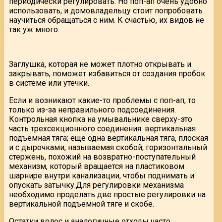
периодически регулировать. Но поп-ап очень удобно
использовать, и домовладельцу стоит попробовать
научиться обращаться с ним. К счастью, их видов не
так уж много.
Заглушка, которая не может плотно открывать и
закрывать, поможет избавиться от создания пробок
в системе или утечки.
Если и возникают какие-то проблемы с поп-ап, то
только из-за неправильного подсоединения.
Контрольная кнопка на умывальнике сверху-это
часть трехсекционного соединения: вертикальная
подъемная тяга; еще одна вертикальная тяга, плоская
и с дырочками, называемая скобой; горизонтальный
стержень, похожий на возвратно-поступательный
механизм, который вращается на пластиковом
шарнире внутри канализации, чтобы поднимать и
опускать затычку.Для регулировки механизма
необходимо проделать две простые регулировки на
вертикальной подъемной тяге и скобе.
Остатки волос и аналогичные отходы часто