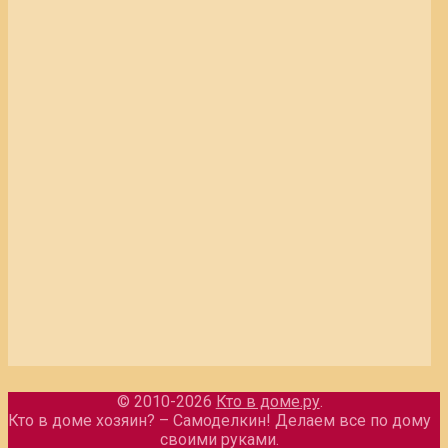
© 2010-2026
Кто в доме.ру
.
Кто в доме хозяин? – Самоделкин! Делаем все по дому
своими руками.