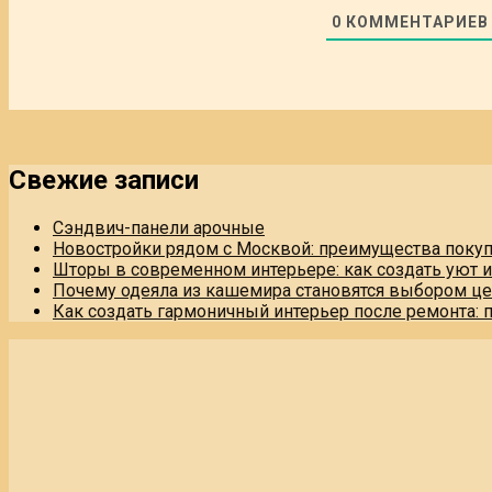
0
КОММЕНТАРИЕВ
Свежие записи
Сэндвич-панели арочные
Новостройки рядом с Москвой: преимущества поку
Шторы в современном интерьере: как создать уют 
Почему одеяла из кашемира становятся выбором це
Как создать гармоничный интерьер после ремонта: 