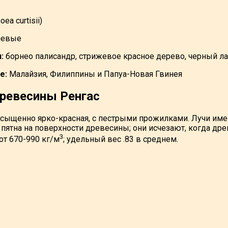
ea curtisii)
иевые
:
борнео палисандр, стрижевое красное дерево, черный ла
е:
Малайзия, Филиппины и Папуа-Новая Гвинея
древесины Ренгас
сыщенно ярко-красная, с пестрыми прожилками. Лучи име
пятна на поверхности древесины; они исчезают, когда древ
3
от 670-990 кг/м
; удельный вес .83 в среднем.