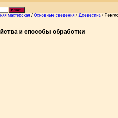
Искать
яя мастерская
/
Основные сведения
/
Древесина
/
Ренгас
ойства и способы обработки