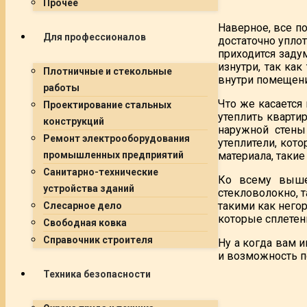
Прочее
Наверное, все п
Для профессионалов
достаточно уплот
приходится заду
изнутри, так ка
Плотничные и стекольные
внутри помещения
работы
Что же касается
Проектирование стальных
утеплить кварти
конструкций
наружной стены
Ремонт электрооборудования
утеплители, кот
материала, такие
промышленных предприятий
Санитарно-технические
Ко всему вышес
устройства зданий
стекловолокно, 
такими как него
Слесарное дело
которые сплетен
Свободная ковка
Справочник строителя
Ну а когда вам 
и возможность п
Техника безопасности