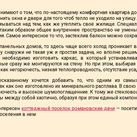
онимают о том, что по-настоящему комфортная квартира до
нить окна и двери для того чтоб тепло не уходило на улицу
мываться над тем, как же утеплить своё жилище. Специ
к таким образом общее внутреннее пространство не умень
. Самое интересное то что, застеклив балкон можно сохра
 панельных домов, то здесь чаще всего холод проникает
ру снаружи не такая уж и простая задача, но вполне реши
 необходимо изготовить каркас, в который устанавлива
орые сразу же монтируются на стену. Но при этом, выбира
 как негорючесть, низкая теплопроводность, отсутствие уса
казанному хочется добавить то, что одним из самых
так как оно изготовлено их минерального расплава. В сво
рючесть и высокое шумопоглащенние. К тому же стекловоло
ы между собой хаотично, образуя при этом единый компон
интересен
коттеджный поселок романовские дачи
— посетит
оселения в нем.