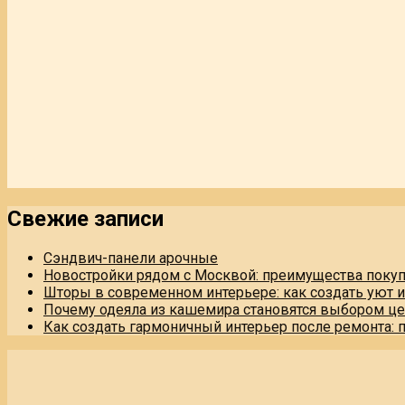
Свежие записи
Сэндвич-панели арочные
Новостройки рядом с Москвой: преимущества поку
Шторы в современном интерьере: как создать уют 
Почему одеяла из кашемира становятся выбором це
Как создать гармоничный интерьер после ремонта: 