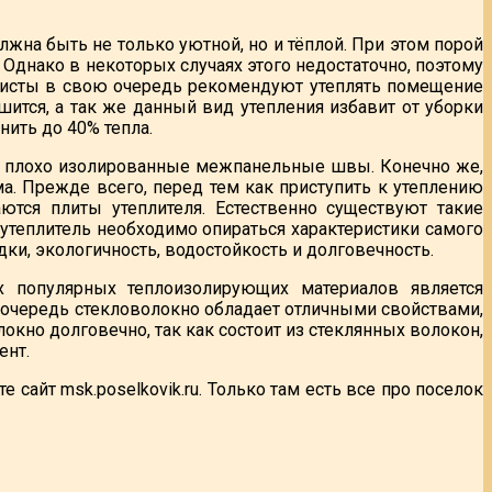
лжна быть не только уютной, но и тёплой. При этом порой
. Однако в некоторых случаях этого недостаточно, поэтому
алисты в свою очередь рекомендуют утеплять помещение
шится, а так же данный вид утепления избавит от уборки
нить до 40% тепла.
 в плохо изолированные межпанельные швы. Конечно же,
ма. Прежде всего, перед тем как приступить к утеплению
ются плиты утеплителя. Естественно существуют такие
я утеплитель необходимо опираться характеристики самого
дки, экологичность, водостойкость и долговечность.
 популярных теплоизолирующих материалов является
ю очередь стекловолокно обладает отличными свойствами,
кно долговечно, так как состоит из стеклянных волокон,
ент.
е сайт msk.poselkovik.ru. Только там есть все про поселок